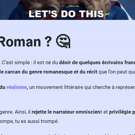
 Roman ? 🤔
. C’est simple : il est né du
désir de quelques écrivains franç
e carcan du genre romanesque et du récit
que l’on peut qu
 du
réalisme
,
un mouvement littéraire qui cherche à représen
enre. Ainsi, il
rejette le narrateur omniscien
t et
privilégie 
 trompe, tu es aussi trompé.