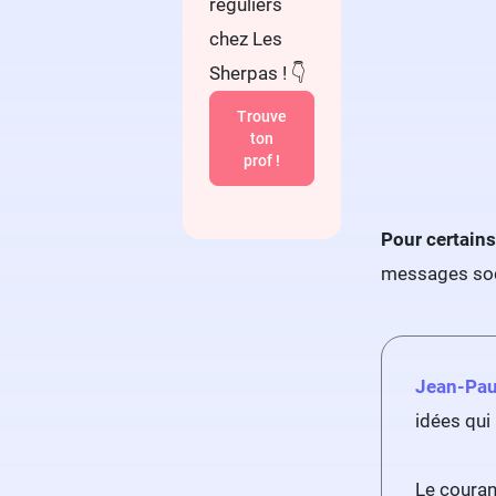
réguliers
chez Les
Sherpas ! 👇
Trouve
ton
prof !
Pour certains
messages soci
Jean-Pau
idées qui
Le couran