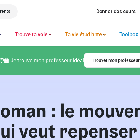
Donner des cours
rents
Trouve ta voie
Ta vie étudiante
Toolbox
Méthode et organisation des études
Philosophie
Classement prépas
Logement
🧑‍🏫 Je trouve mon professeur idéal
Trouver mon professeur
Booster sa productivité
Français
Classement écoles
Argent & budget
Techniques de mémorisation
Lettres
Classement lycées
Vie professionnelle
Gérer son mental
Culture générale
Classement universités
Permis de conduire
oman : le mouve
Latin
qui veut repenser 