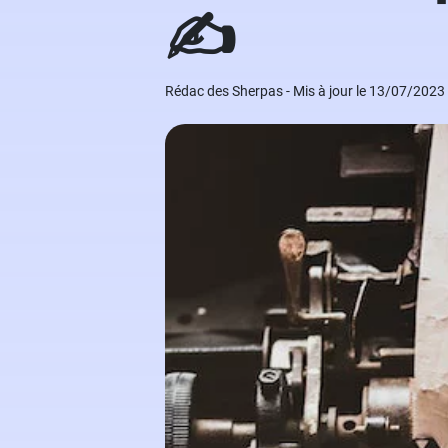
✍️
Grand Oral
Études à l'étranger
Modèles de lettres de motivation
Arts
Financement des études
Nos ebooks étudiants
Rédac des Sherpas - Mis à jour le 13/07/2023
Droit
Nos livres
Médecine