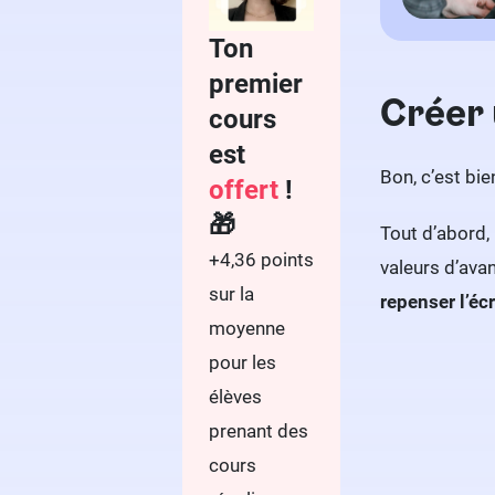
Ton
premier
Créer 
cours
est
Bon, c’est bie
offert
!
🎁
Tout d’abord, 
+4,36 points
valeurs d’ava
sur la
repenser l’écr
moyenne
pour les
élèves
prenant des
cours