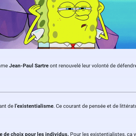
omme
Jean-Paul Sartre
ont renouvelé leur volonté de défendre
ant de
l’existentialisme
. Ce courant de pensée et de littéra
ue de choix pour les individus.
Pour les existentialistes, ça