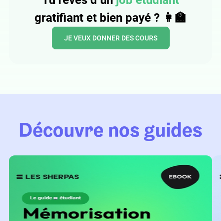
Tu rêves d’un
job étudiant
gratifiant et bien payé ? 👩‍🏫
JE VEUX DONNER DES COURS
Découvre nos guides