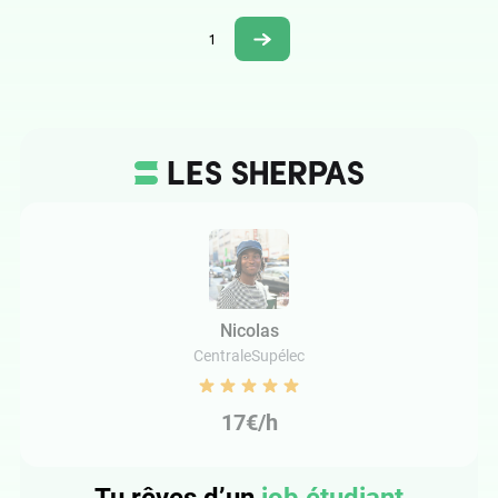
1
Nicolas
CentraleSupélec
17€/h