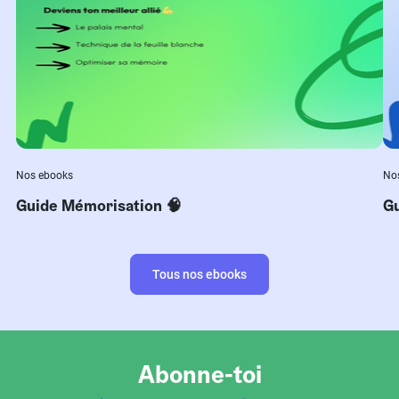
Nos ebooks
No
Guide Mémorisation 🧠
Gu
Tous nos ebooks
Abonne-toi