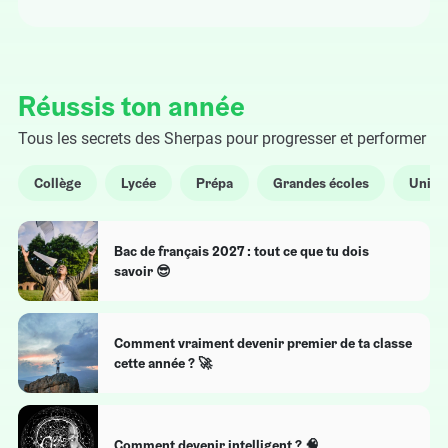
Réussis ton année
Tous les secrets des Sherpas pour progresser et performer
Collège
Lycée
Prépa
Grandes écoles
Univer
Bac de français 2027 : tout ce que tu dois
savoir 😎
Comment vraiment devenir premier de ta classe
cette année ? 🚀
Comment devenir intelligent ? 🧠