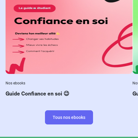
Nos ebooks
No
Guide Confiance en soi 😉
Gu
Tous nos ebooks