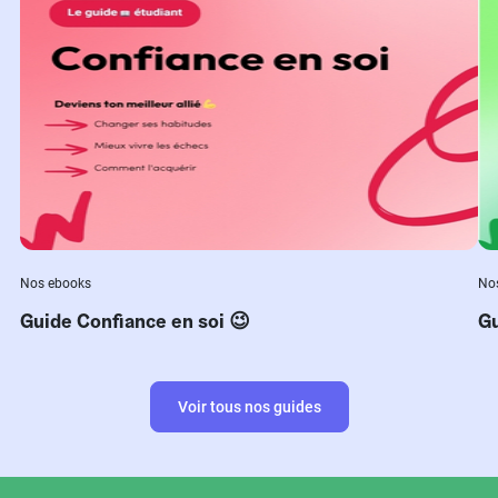
Nos ebooks
No
Guide Confiance en soi 😉
Gu
Voir tous nos guides