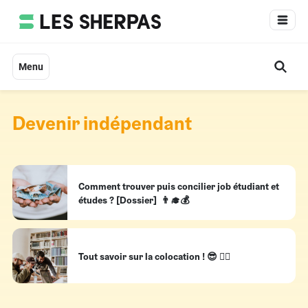
Aller
au
contenu
Menu
Devenir indépendant
Comment trouver puis concilier job étudiant et
études ? [Dossier] 👨‍🎓💰
Tout savoir sur la colocation ! 😎 👯‍♀️