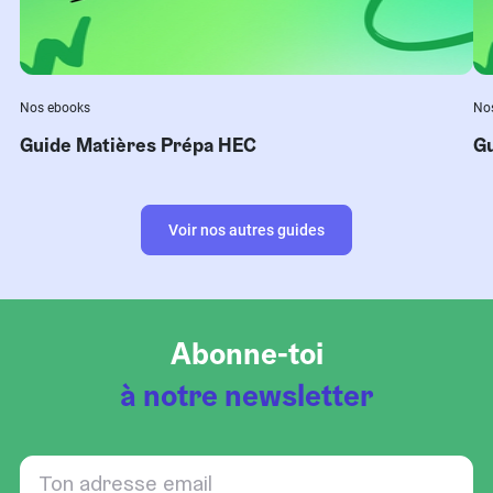
Nos ebooks
No
Guide Matières Prépa HEC
Gu
Voir nos autres guides
Abonne-toi
à notre newsletter