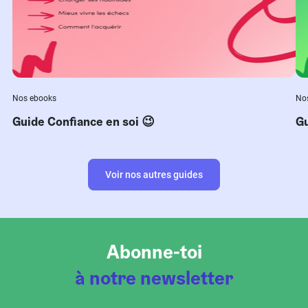
Nos ebooks
No
Guide Confiance en soi 😉
Gu
Voir nos autres guides
Abonne-toi
à notre newsletter