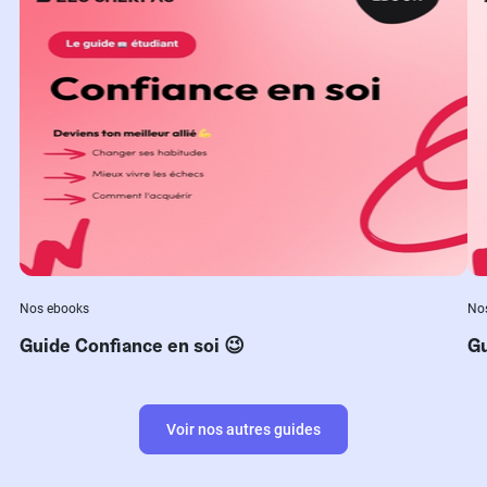
Nos ebooks
No
Guide Confiance en soi 😉
Gu
Voir nos autres guides