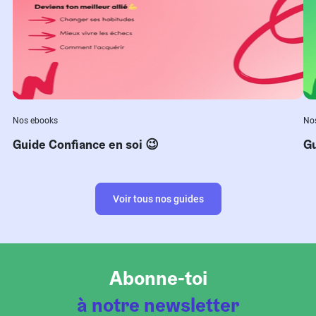
Nos ebooks
No
Guide Confiance en soi 😉
Gu
Voir tous nos guides
Abonne-toi
à notre newsletter