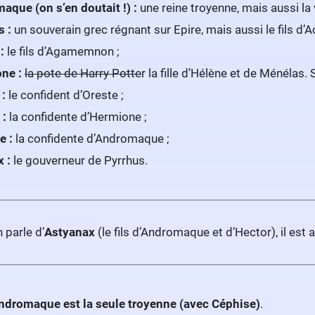
aque (on s’en doutait !) :
une reine troyenne, mais aussi la 
s :
un souverain grec régnant sur Epire, mais aussi le fils d’Ac
:
le fils d’Agamemnon ;
ne :
la pote de Harry Potte
r la fille d’Hélène et de Ménélas.
 :
le confident d’Oreste ;
:
la confidente d’Hermione ;
e :
la confidente d’Andromaque ;
 :
le gouverneur de Pyrrhus.
 parle d’
Astyanax
(le fils d’Andromaque et d’Hector), il est 
ndromaque
est la seule troyenne (avec Céphise)
.