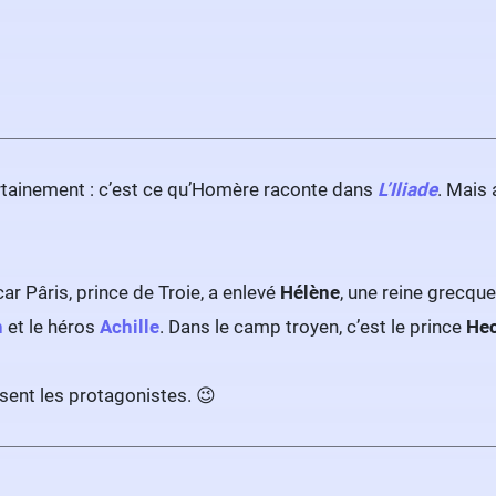
ertainement : c’est ce qu’Homère raconte dans
L’Iliade
. Mais 
ar Pâris, prince de Troie, a enlevé
Hélène
, une reine grecqu
n
et le héros
Achille
. Dans le camp troyen, c’est le prince
He
ssent les protagonistes. 😉