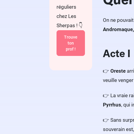
réguliers
chez Les
On ne pouvai
Sherpas ! 👇
Andromaque, 
Trouve
ton
Acte I
prof !
👉
Oreste
arr
veuille venger
👉 La vraie ra
Pyrrhus
, qui
👉 Sans surpr
souverain est