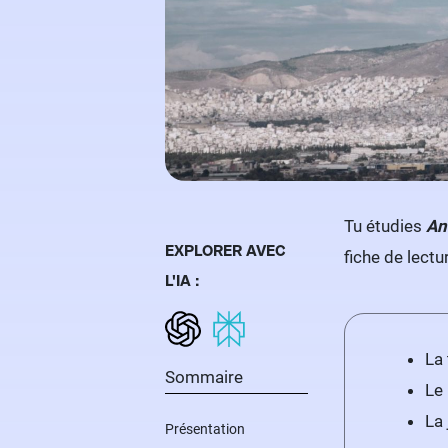
Tu étudies
An
EXPLORER AVEC
fiche de lectu
L'IA :
La
Sommaire
Le 
La 
Présentation