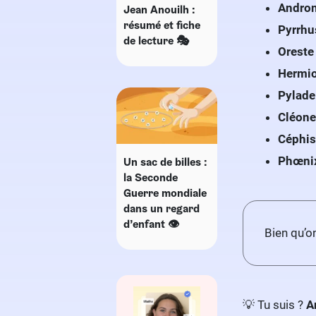
Androm
Jean Anouilh :
résumé et fiche
Pyrrhu
de lecture 🎭
Oreste 
Hermio
Pylade
Cléone
Céphis
Phœnix
Un sac de billes :
la Seconde
Guerre mondiale
dans un regard
d’enfant 👁
Bien qu’on
💡 Tu suis ?
A