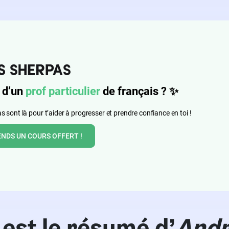
 d’un
prof particulier
de français ?
✨
 sont là pour t’aider à progresser et prendre confiance en toi !
ENDS UN COURS OFFERT !
 est le résumé d’
And