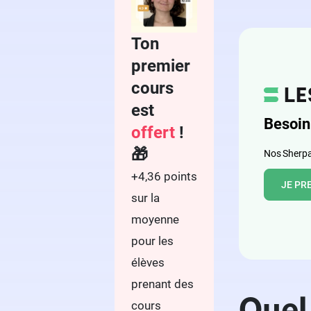
Ton
premier
cours
est
Besoin
offert
!
🎁
Nos Sherpas
+4,36 points
JE PR
sur la
moyenne
pour les
élèves
prenant des
Quel
cours