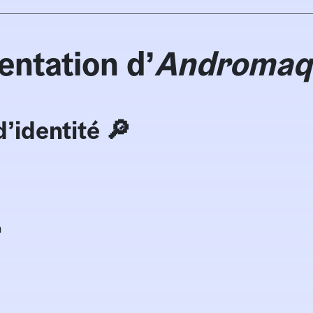
entation d’
Andromaq
d’identité 🔎
n