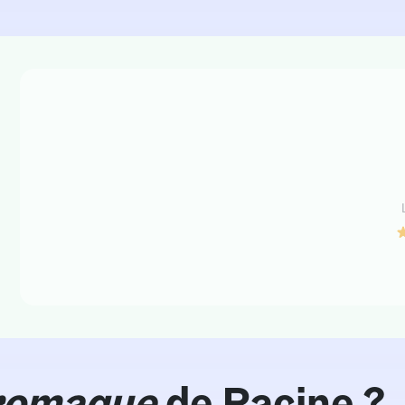
romaque
de Racine ?