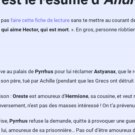
t pas
faire cette fiche de lecture
sans te mettre au courant de 
qui aime Hector, qui est mort
. ». En gros, personne n’obtie
ive au palais de
Pyrrhus
pour lui réclamer
Astyanax
, que le 
 son père, tué par Achille (pendant que les Grecs ont détruit 
ison :
Oreste
est amoureux d’
Hermione
, sa cousine, et veut
 inversement, n’est pas des masses intéressé ! On t’a prévenu
ise,
Pyrrhus
refuse la demande, quitte à provoquer une guerre
, lui, amoureux de sa prisonnière… Pas ouf d’être amoureux d