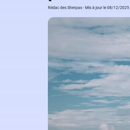
Grand Oral
Études à l'étranger
Modèles de lettres de motivation
Rédac des Sherpas - Mis à jour le 08/12/2025
Arts
Financement des études
Nos ebooks étudiants
Droit
Nos livres
Médecine