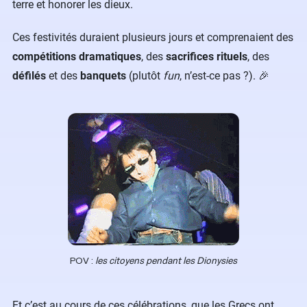
terre et honorer les dieux.
Ces festivités duraient plusieurs jours et comprenaient des
compétitions dramatiques
, des
sacrifices rituels
, des
défilés
et des
banquets
(plutôt
fun
, n’est-ce pas ?). 🎉
POV :
les citoyens pendant les Dionysies
Et c’est au cours de ces célébrations, que les Grecs ont