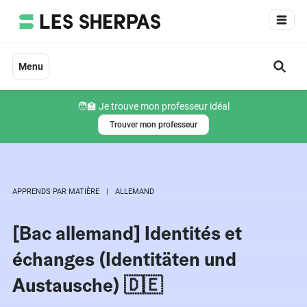
Aller
au
contenu
Menu
🧑‍🏫 Je trouve mon professeur idéal
Trouver mon professeur
APPRENDS PAR MATIÈRE
ALLEMAND
[Bac allemand] Identités et
échanges (Identitäten und
Austausche) 🇩🇪