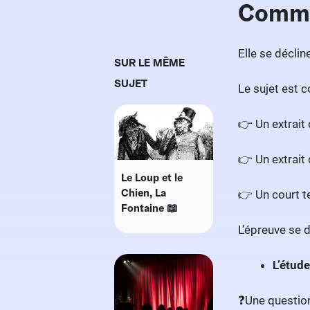
Commen
Elle se déclin
SUR LE MÊME
SUJET
Le sujet est
👉 Un extrait 
👉 Un extrait
Le Loup et le
Chien, La
👉 Un court te
Fontaine 📖
L’épreuve se
L’étude
❓Une question