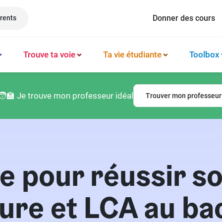
Donner des cours
rents
Trouve ta voie
Ta vie étudiante
Toolbox
Méthode et organisation des études
Philosophie
Classement prépas
Logement
🧑‍🏫 Je trouve mon professeur idéal
Trouver mon professeur
Booster sa productivité
Français
Classement écoles
Argent & budget
Techniques de mémorisation
Lettres
Classement lycées
Vie professionnelle
Gérer son mental
Culture générale
Classement universités
Permis de conduire
e pour réussir s
Latin
ture et LCA au bac