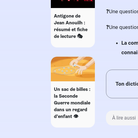
❓Une question
Antigone de
Jean Anouilh :
❓Une question
résumé et fiche
de lecture 🎭
La com
connai
Ton dicti
Un sac de billes :
la Seconde
Guerre mondiale
dans un regard
d’enfant 👁
À lire aussi