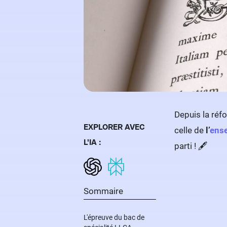
Depuis la réfo
EXPLORER AVEC
celle de
l’
ense
L'IA :
parti ! 🖋️
Sommaire
L'épreuve du bac de