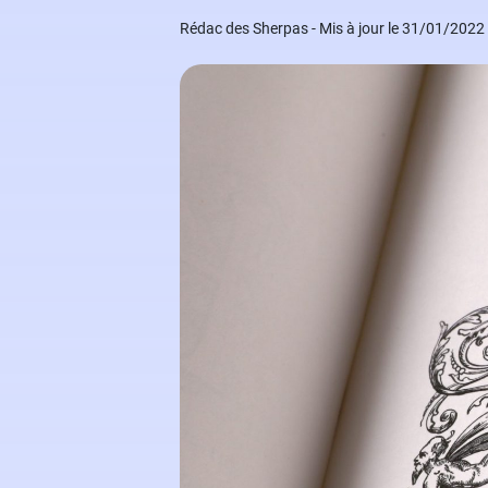
Grand Oral
Études à l'étranger
Modèles de lettres de motivation
Rédac des Sherpas - Mis à jour le 31/01/2022
Arts
Financement des études
Nos ebooks étudiants
Droit
Nos livres
Médecine