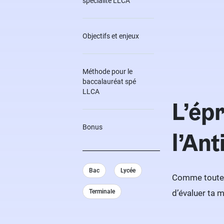
spécialité LLCA
Objectifs et enjeux
Méthode pour le
baccalauréat spé
LLCA
L’ép
Bonus
l’Ant
Bac
Lycée
Comme toutes 
Terminale
d’évaluer ta