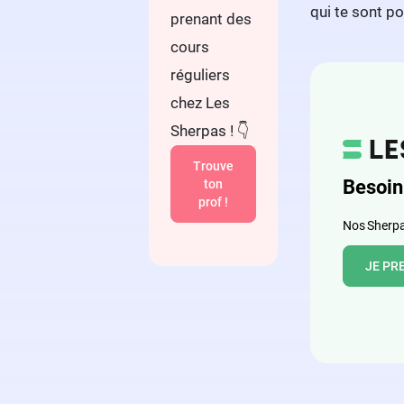
qui te sont p
prenant des
cours
réguliers
chez Les
Sherpas ! 👇
Trouve
Besoin
ton
prof !
Nos Sherpas
JE PR