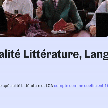
lité Littérature, Lan
 spécialité Littérature et LCA
compte comme coefficient 16 