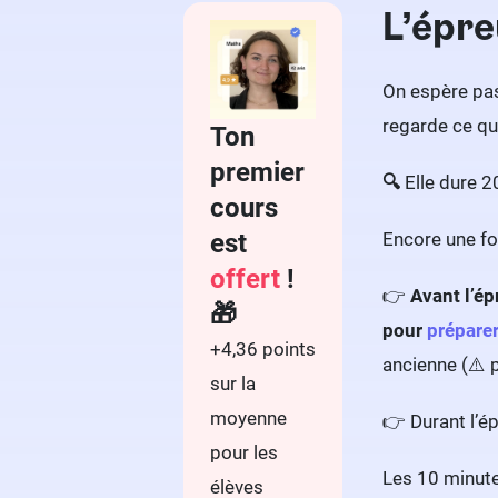
L’épre
On espère pas
regarde ce qu
Ton
premier
🔍
Elle dure 
cours
Encore une foi
est
offert
!
👉
Avant l’é
🎁
pour
préparer
+4,36 points
ancienne (⚠️ 
sur la
moyenne
👉 Durant l’é
pour les
Les 10 minut
élèves