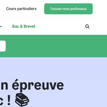
Cours particuliers
Trouver mon professeur
Bac & Brevet
on épreuve
 ! 📚