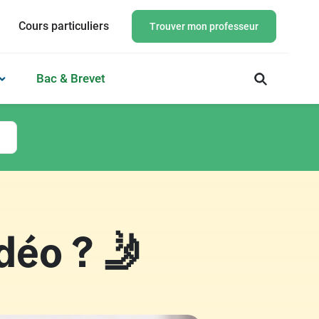
Cours particuliers
Trouver mon professeur
Bac & Brevet
déo ? 🤳