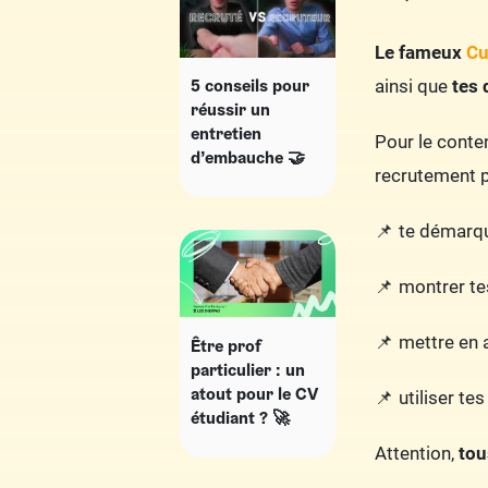
Le fameux
Cu
5 conseils pour
ainsi que
tes 
réussir un
entretien
Pour le conte
d’embauche 🤝
recrutement 
te démarque
montrer t
mettre en a
Être prof
particulier : un
atout pour le CV
utiliser t
étudiant ? 🚀
Attention,
tou