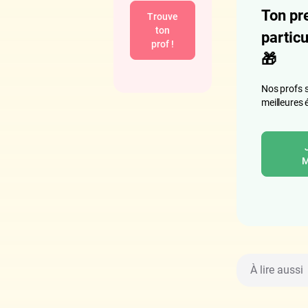
Ton pr
Trouve
ton
particu
prof !
🎁
Nos profs s
meilleures 
M
À lire aussi