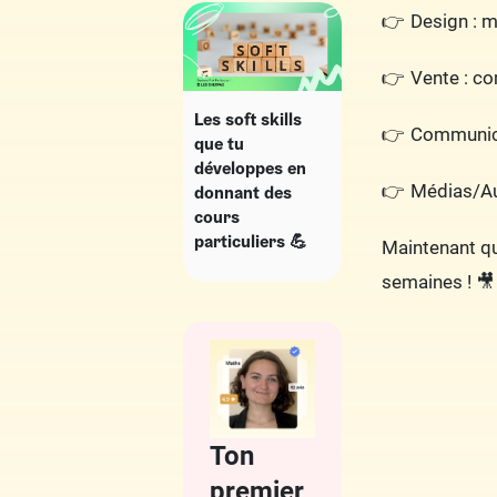
Design : m
Vente : co
Les soft skills
Communica
que tu
développes en
Médias/Au
donnant des
cours
particuliers 💪
Maintenant qu
semaines ! 🎥
Ton
premier