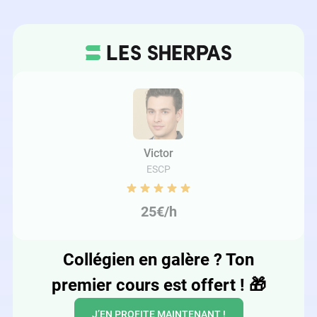
Victor
ESCP
25€/h
Collégien en galère ? Ton
premier cours est offert !
🎁
J’EN PROFITE MAINTENANT !