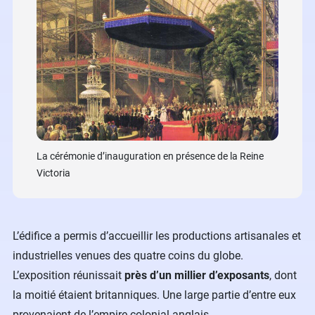
L’intéri
La cérémonie d’inauguration en présence de la Reine
Victoria
L’édifice a permis d’accueillir les productions artisanales et
industrielles venues des quatre coins du globe.
L’exposition réunissait
près d’un millier d’exposants
, dont
la moitié étaient britanniques. Une large partie d’entre eux
provenaient de l’empire colonial anglais.