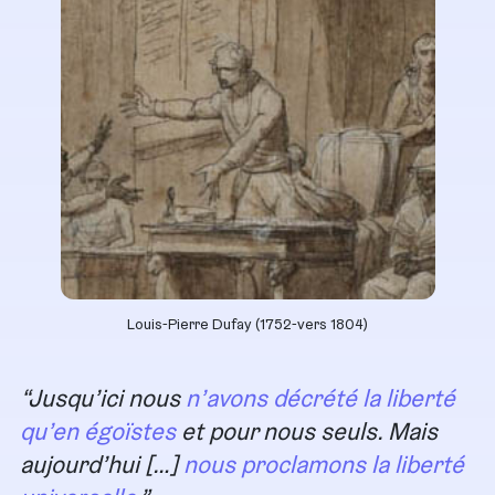
Louis-Pierre Dufay (1752-vers 1804)
Jusqu’ici nous
n’avons décrété la liberté
qu’en égoïstes
et pour nous seuls. Mais
aujourd’hui […]
nous proclamons
la liberté