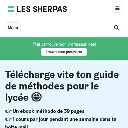
Aller
au
contenu
Menu
🧑‍🏫 Je trouve mon professeur idéal
Trouver mon professeur
Télécharge vite ton guide
de méthodes pour le
lycée 🤩
👉 Un ebook méthodo de 39 pages
👉 1 cours par jour pendant une semaine dans ta
boîte mail