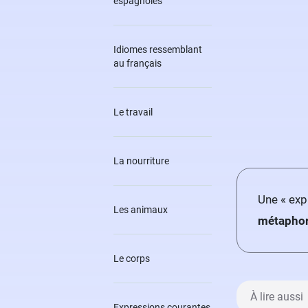
espagnoles
Idiomes ressemblant
au français
Le travail
La nourriture
Une « exp
Les animaux
métaphor
Le corps
À lire aussi
Expressions courantes