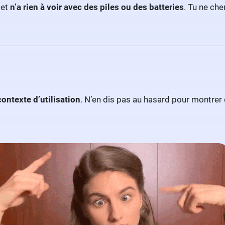
 et
n’a rien à voir avec des piles ou des batteries
. Tu ne ch
contexte d’utilisation
. N’en dis pas au hasard pour montrer q