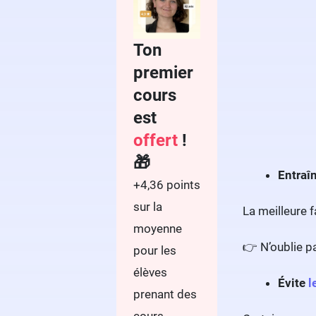
Ton
premier
cours
est
offert
!
🎁
Entraîn
+4,36 points
sur la
La meilleure f
moyenne
👉 N’oublie p
pour les
élèves
Évite
l
prenant des