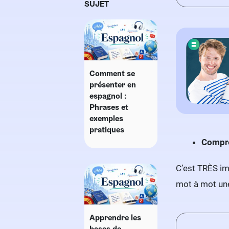
SUJET
Comment se
présenter en
espagnol :
Phrases et
exemples
pratiques
Compre
C’est TRÈS im
mot à mot une
Apprendre les
bases de