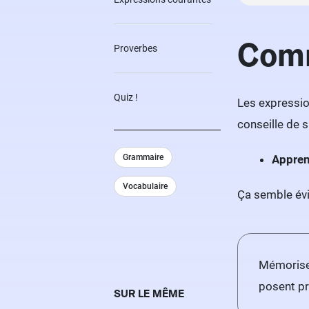
Comm
Proverbes
Quiz !
Les expressi
conseille de s
Grammaire
Appren
Vocabulaire
Ça semble évi
Mémorise
posent p
SUR LE MÊME