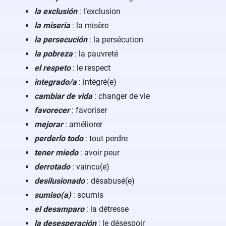
la exclusión
: l’exclusion
la miseria
: la misère
la persecución
: la persécution
la pobreza
: la pauvreté
el respeto
: le respect
integrado/a
: intégré(e)
cambiar de vida
: changer de vie
favorecer
: favoriser
mejorar
: améliorer
perderlo todo
: tout perdre
tener miedo
: avoir peur
derrotado
: vaincu(e)
desilusionado
: désabusé(e)
sumiso(a)
: soumis
el desamparo
: la détresse
la desesperación
: le désespoir