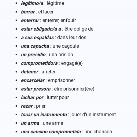
legítimo/a
: légitime
borrar
: effacer
enterrar
: enterrer, enfouir
estar obligado/a a
: être obligé de
a sus espaldas
: dans leur dos
una capucha
: une cagoule
un presidio
: una prisión
comprometido/a
: engagé(e)
detener
: arrêter
encarcelar
: emprisonner
estar preso/a
: être prisonnier(ère)
luchar por
: lutter pour
rezar
: prier
tocar un instrumento
: jouer d’un instrument
un arma
: une arme
una canción comprometida
: une chanson