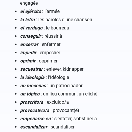
engagée
el ejército
: l’armée
la letra
: les paroles d’une chanson
el verdugo
: le bourreau
conseguir
: réussir à
encerrar
: enfermer
impedir
: empêcher
oprimir
: opprimer
secuestrar
: enlever, kidnapper
la ideología
: l’idéologie
un mecenas
: un patrocinador
un tópico
: un lieu commun, un cliché
proscrito/a
: excluido/a
provocativo/a
: provocant(e)
empeñarse en
: s’entêter, s’obstiner à
escandalizar
: scandaliser