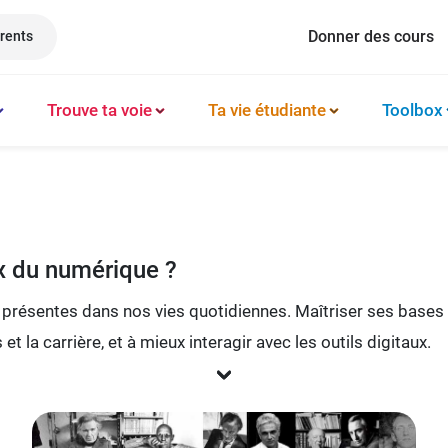
Donner des cours
rents
Trouve ta voie
Ta vie étudiante
Toolbox
Méthode et organisation des études
Philosophie
Classement prépas
Logement
Booster sa productivité
Français
Classement écoles
Argent & budget
Techniques de mémorisation
Lettres
Classement lycées
Vie professionnelle
x du numérique ?
Gérer son mental
Culture générale
Classement universités
Permis de conduire
présentes dans nos vies quotidiennes. Maîtriser ses bases
Latin
la carrière, et à mieux interagir avec les outils digitaux.