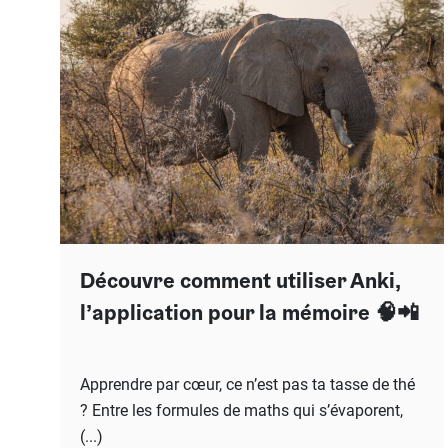
Grand Oral
Études à l'étranger
Modèles de lettres de motivation
Arts
Financement des études
Nos ebooks étudiants
Droit
Nos livres
Médecine
Découvre comment utiliser Anki,
l’application pour la mémoire 🧠📲
Apprendre par cœur, ce n’est pas ta tasse de thé
? Entre les formules de maths qui s’évaporent,
(...)