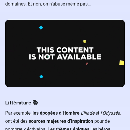
domaines. Et non, on n’abuse même pas…
Littérature 📚
Par exemple,
les épopées d’Homère
L’Iliade
et
l’Odyssée
,
ont été des
sources majeures d’inspiration
pour de
nombreux écrivains. Les
thèmes épiques
, les
héros