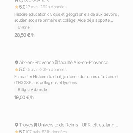
5.0
27 avis ·
292h données
Histoire éducation civique et géographie aide aux devoirs ,
soutien scolaire primaire et collège. Aide déjà apporté
dans un collège.
En ligne
28,50 €
/h
Maëliss
Aix-en-Provence
Répond rapidement
faculté Aix-en-Provence
5.0
25 avis ·
239h données
En master Histoire du droit, je donne des cours d'histoire et
d'HGGSP aux collégiens et lycéens
En ligne, À domicile
19,00 €
/h
Pierre
Troyes
Répond rapidement
Université de Reims - UFR lettres, langues et sciences humaines
5.0
107 avis ·
531h données