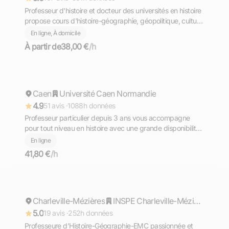
Professeur d'histoire et docteur des universités en histoire
propose cours d'histoire-géographie, géopolitique, culture
générale pour tous niveaux à Reims
En ligne, À domicile
À partir de
38,00 €
/h
Pierre-Louis
Caen
Répond rapidement
Université Caen Normandie
4.9
51 avis ·
1088h données
Professeur particulier depuis 3 ans vous accompagne
pour tout niveau en histoire avec une grande disponibilité
et beaucoup de pédagogie.
En ligne
41,80 €
/h
Florine
Charleville-Mézières
Répond rapidement
INSPE Charleville-Mézières: Institut National Supérieur du Professorat et de l'Education
5.0
19 avis ·
252h données
Professeure d’Histoire-Géographie-EMC passionnée et