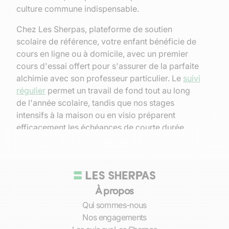
culture commune indispensable.
Chez Les Sherpas, plateforme de soutien
scolaire de référence, votre enfant bénéficie de
cours en ligne ou à domicile, avec un premier
cours d'essai offert pour s'assurer de la parfaite
alchimie avec son professeur particulier.
Le
suivi
régulier
permet un travail de fond tout au long
de l'année scolaire, tandis que nos stages
intensifs à la maison ou en visio préparent
efficacement les échéances de courte durée
comme le
brevet des collèges
, le
baccalauréat
ou une remise à niveau ciblée pendant les
vacances.
Pourquoi choisir des cours
À propos
Qui sommes-nous
particuliers d'histoire pour votre
Nos engagements
enfant ?