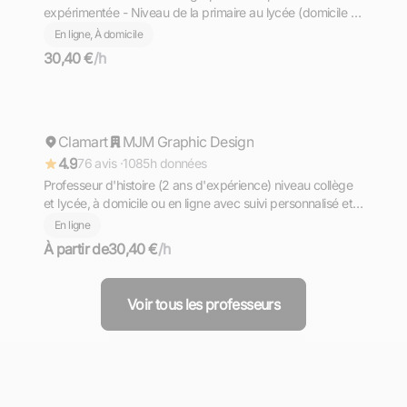
expérimentée - Niveau de la primaire au lycée (domicile et
en ligne)
En ligne, À domicile
30,40 €
/h
Floran
Clamart
Répond rapidement
MJM Graphic Design
4.9
76 avis ·
1085h données
Professeur d'histoire (2 ans d'expérience) niveau collège
et lycée, à domicile ou en ligne avec suivi personnalisé et
adapté pour évoluer rapidement
En ligne
À partir de
30,40 €
/h
Voir tous les professeurs