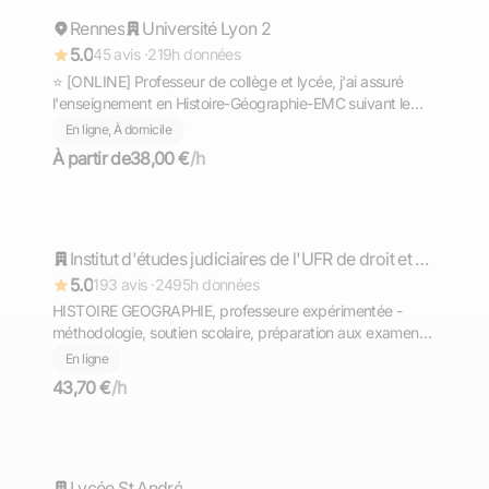
Rennes
Répond rapidement
Université Lyon 2
5.0
45 avis ·
219h données
⭐ [ONLINE] Professeur de collège et lycée, j'ai assuré
l'enseignement en Histoire-Géographie-EMC suivant le
programme français, possibilité d'aborder d'autres
En ligne, À domicile
matières.
À partir de
38,00 €
/h
Camille
Répond rapidement
Institut d'études judiciaires de l'UFR de droit et sciences politique - université de Montpellier
5.0
193 avis ·
2495h données
HISTOIRE GEOGRAPHIE, professeure expérimentée -
méthodologie, soutien scolaire, préparation aux examens
(brevet des collèges), sujet type
En ligne
43,70 €
/h
Marie Isabelle
Lycée St André
Répond rapidement