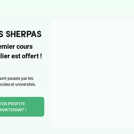
emier cours
lier est offert !
ont passés par les
écoles et universités.
J’EN PROFITE
AINTENANT !