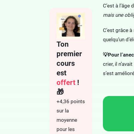
C’est à l’âge
mais une obli
C’est grâce à 
quelqu’un d’é
Ton
premier
💡Pour l’anec
cours
crier, il n’av
est
s’est amélior
offert
!
🎁
+4,36 points
sur la
moyenne
pour les