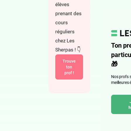
élèves
prenant des
cours
réguliers
chez Les
Ton pr
Sherpas ! 👇
particu
Trouve
🎁
ton
prof !
Nos profs s
meilleures 
M