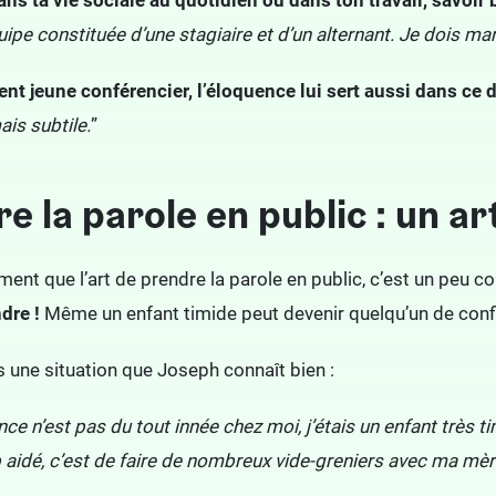
ns ta vie sociale au quotidien ou dans ton travail, savoir b
ipe constituée d’une stagiaire et d’un alternant. Je dois
man
nt jeune conférencier, l’éloquence lui sert aussi dans ce d
is subtile.
”
e la parole en public : un ar
ment que l’art de prendre la parole en public, c’est un peu c
dre !
Même un enfant timide peut devenir quelqu’un de confia
rs une situation que Joseph connaît bien
:
e n’est pas du tout innée chez moi, j’étais un enfant très timi
aidé, c’est de faire de nombreux vide-greniers avec ma mère 