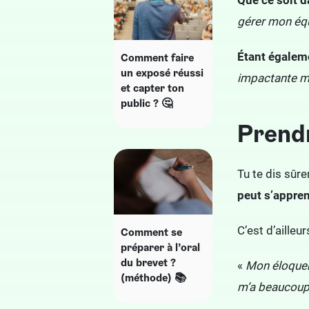
Que ce soit da
gérer mon équ
Étant égaleme
Comment faire
un exposé réussi
impactante ma
et capter ton
public ? 🤔
Prendr
Tu te dis sûre
peut s’appren
C’est d’ailleu
Comment se
préparer à l’oral
du brevet ?
«
Mon éloquenc
(méthode) 📚
m’a beaucoup 