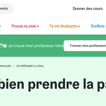
Donner des cours
rents
Trouve ta voie
Ta vie étudiante
Toolbox
Méthode et organisation des études
Philosophie
Classement prépas
Logement
🧑‍🏫 Je trouve mon professeur idéal
Trouver mon professeur
Booster sa productivité
Français
Classement écoles
Argent & budget
Techniques de mémorisation
Lettres
Classement lycées
Vie professionnelle
CONCOURS
SE PRÉPARER À L'ORAL
Gérer son mental
Culture générale
Classement universités
Permis de conduire
ien prendre la p
Latin