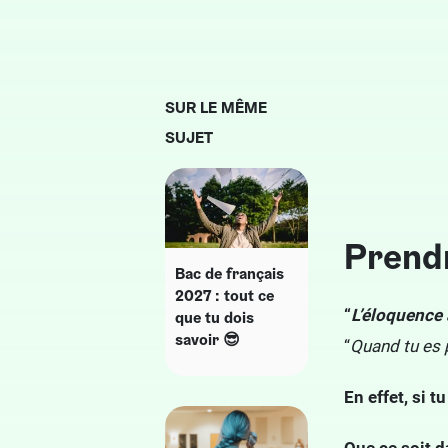
SUR LE MÊME
SUJET
Prendr
Bac de français
2027 : tout ce
“
L’éloquence 
que tu dois
savoir 😎
“
Quand tu es 
En effet, si t