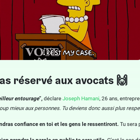
pas réservé aux avocats 🙌
eilleur entourage
”,
déclare
Joseph Hamani
, 26 ans, entrepre
coup mieux aux personnes. Tu deviens donc aussi plus respec
endras confiance en toi et les gens le ressentiront.
Tu sera 