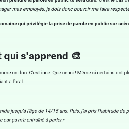
ien prendre la parole en public te sera utile.
C’est le cas d
ager
mes employés, je dois donc pouvoir me faire respecter
omaine qui privilégie la prise de parole en public sur scèn
t qui s’apprend 🎨
omme un don. C’est inné. Que nenni ! Même si certains ont plu
nt à l’oral.
de jusqu’à l’âge de 14/15 ans. Puis, j’ai pris l’habitude de p
car ça m’a entraîné à parler.
«