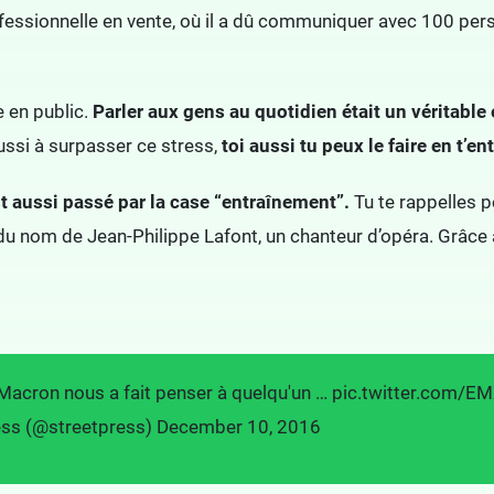
fessionnelle en vente, où il a dû communiquer avec 100 per
e en public.
Parler aux gens au quotidien était un véritable
ussi à surpasser ce stress,
toi aussi tu peux le faire en t’en
t aussi passé par la case “entraînement”.
Tu te rappelles p
du nom de Jean-Philippe Lafont, un chanteur d’opéra. Grâce à l
acron nous a fait penser à quelqu'un …
pic.twitter.com/
ess (@streetpress)
December 10, 2016