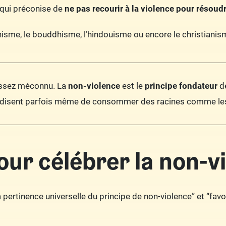
e qui préconise de
ne pas recourir à la violence pour résoudr
ïnisme, le bouddhisme, l’hindouisme ou encore le christiani
assez méconnu. La
non-violence
est le
principe fondateur
de
rdisent parfois même de consommer des racines comme les caro
our célébrer la non-v
la pertinence universelle du principe de non-violence” et “fa