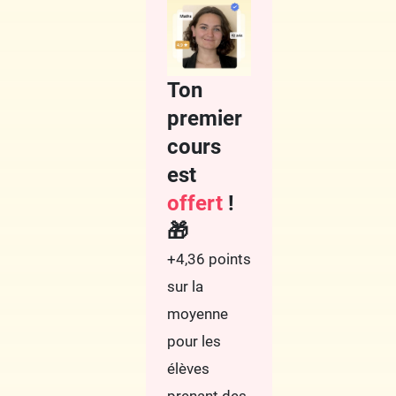
Ton
premier
cours
est
offert
!
🎁
+4,36 points
sur la
moyenne
pour les
élèves
prenant des