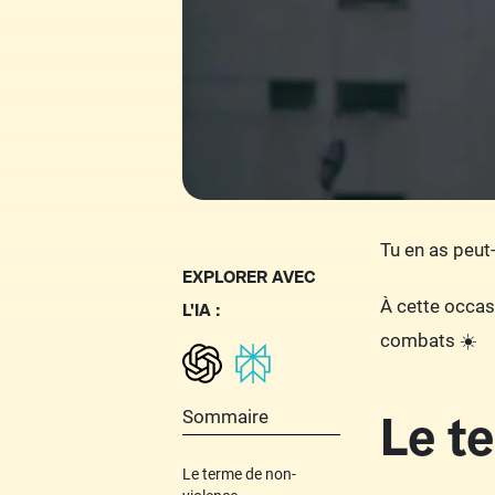
Tu en as peut-
EXPLORER AVEC
À cette occasi
L'IA :
combats ☀️
Le t
Sommaire
Le terme de non-