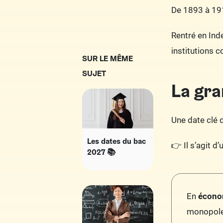
De 1893 à 191
Rentré en Ind
institutions 
SUR LE MÊME
SUJET
La gra
Une date clé d
Les dates du bac
👉 Il s’agit d
2027 📚​
En
écono
monopole 