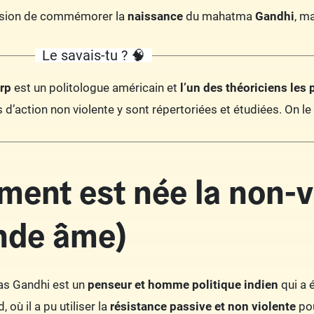
casion de commémorer la
naissance
du mahatma
Gandhi
, m
Le savais-tu ? 🧠
arp
est un politologue américain et
l’un des théoriciens les 
d’action non violente y sont répertoriées et étudiées. On le
ent est née la non-
nde âme)
s Gandhi est un
penseur et homme politique indien
qui a 
 où il a pu utiliser la
résistance passive et non violente
pou