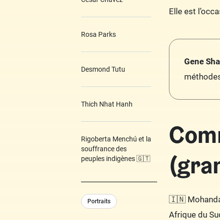
Elle est l’oc
Rosa Parks
Gene Sh
Desmond Tutu
méthodes 
Thich Nhat Hanh
Comm
Rigoberta Menchú et la
souffrance des
(gra
peuples indigènes 🇬🇹
🇮🇳 Mohanda
Portraits
Afrique du Sud,