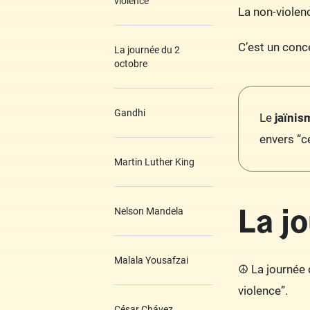
violence
La non-violen
C’est un conc
La journée du 2
octobre
Gandhi
Le
jaïnis
envers “c
Martin Luther King
La j
Nelson Mandela
Malala Yousafzai
☮️ La journée 
violence”.
César Chávez