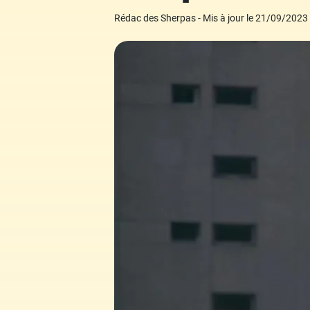
Grand Oral
Études à l'étranger
Modèles de lettres de motivation
Rédac des Sherpas - Mis à jour le 21/09/2023
Arts
Financement des études
Nos ebooks étudiants
Droit
Nos livres
Médecine