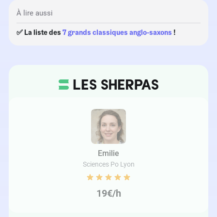
À lire aussi
✅ La liste des
7 grands classiques anglo-saxons
!
Emilie
Sciences Po Lyon
19€/h