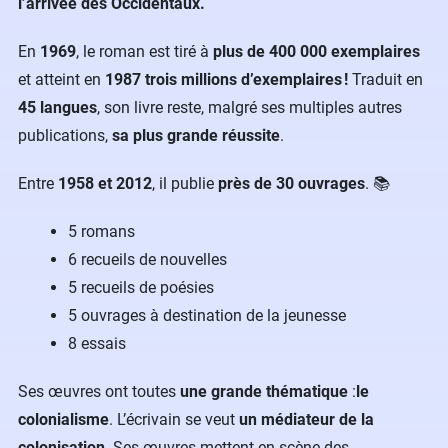
l’arrivée des Occidentaux.
En
1969
, le roman est tiré à
plus de 400 000 exemplaires
et atteint en
1987
trois millions d’exemplaires !
Traduit en
45 langues
, son livre reste, malgré ses multiples autres
publications,
sa plus grande réussite
.
Entre
1958 et 2012
, il publie
près de 30 ouvrages
. 📚
5 romans
6 recueils de nouvelles
5 recueils de poésies
5 ouvrages à destination de la jeunesse
8 essais
Ses œuvres ont toutes
une grande thématique
:
le
colonialisme
. L’écrivain se veut
un médiateur de la
colonisation
. Ses œuvres mettent en scène des