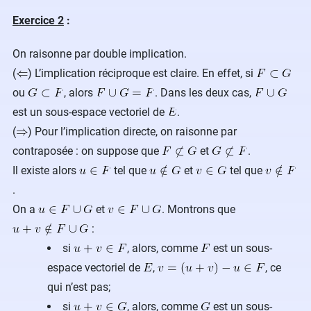
Exercice 2
:
On raisonne par double implication.
(
) L’implication réciproque est claire. En effet, si
ou
, alors
. Dans les deux cas,
est un sous-espace vectoriel de
.
(
) Pour l’implication directe, on raisonne par
contraposée : on suppose que
et
.
Il existe alors
tel que
et
tel que
.
On a
et
. Montrons que
:
si
, alors, comme
est un sous-
espace vectoriel de
,
, ce
qui n’est pas;
si
, alors, comme
est un sous-