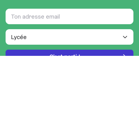
RETROUVE-NOUS SUR
Qui sommes-nous
Partenariats
Offres d'emplois
Devenir prof Sherpas
FAQ
Thématiques
Cours par matière
Cours particuliers (guide)