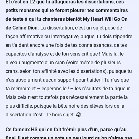
Et c’est en L2 que tu attaqueras les dissertations, ces
petits monstres qui te feront pleurer tes commentaires
de texte à qui tu chanteras bientôt My Heart Will Go On
de Céline Dion.
La dissertation, c’est un sujet posé de
façon affirmative ou interrogative, auquel tu dois répondre
en t’aidant encore une fois de tes connaissances, de tes
capacités d’analyse et de ton sens critique ! Mais là, le
niveau augmente d’un cran (voire même de plusieurs
crans, selon ton affinité avec les dissertations), puisque tu
n’as absolument aucun support pour t’aider ! Tu n’as que
ta mémoire et – espérons-le ! – les résultats de ta rigueur.
Mais cela n’est toutefois pas nécessairement la partie la
plus difficile, puisque la bête noire des élèves lors de la
dissertation c’est… le hors-sujet. 😱
Ce fameux HS qui en fait frémir plus d’un, parce qu’au
final, il est comme un pote un peu lourd qu’on n’aime pas