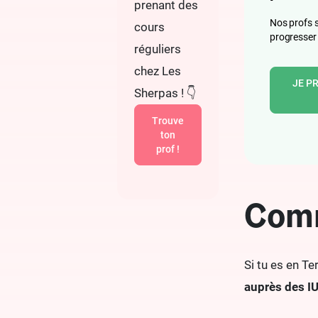
prenant des
Nos profs s
cours
progresser 
réguliers
chez Les
JE P
Sherpas ! 👇
Trouve
ton
prof !
Comm
Si tu es en Te
auprès des I