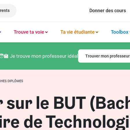
Donner des cours
rents
Trouve ta voie
Ta vie étudiante
Toolbox
Méthode et organisation des études
Philosophie
Classement prépas
Logement
🧑‍🏫 Je trouve mon professeur idéal
Trouver mon professeur
Booster sa productivité
Français
Classement écoles
Argent & budget
Techniques de mémorisation
Lettres
Classement lycées
Vie professionnelle
CHES DIPLÔMES
Gérer son mental
Culture générale
Classement universités
Permis de conduire
r sur le BUT (Bac
Latin
ire de Technologi