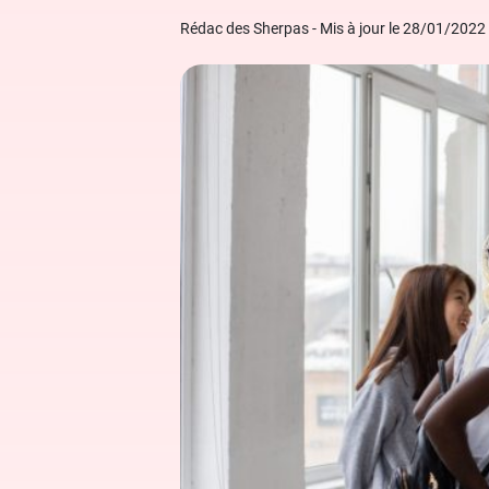
Grand Oral
Études à l'étranger
Modèles de lettres de motivation
Rédac des Sherpas - Mis à jour le 28/01/2022
Arts
Financement des études
Nos ebooks étudiants
Droit
Nos livres
Médecine