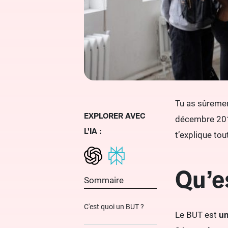
Tu as sûremen
EXPLORER AVEC
décembre 2019
L'IA :
t’explique tout
Qu’e
Sommaire
C'est quoi un BUT ?
Le BUT est
un