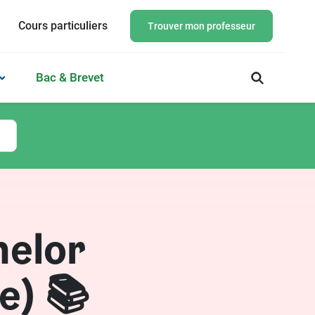
Cours particuliers
Trouver mon professeur
Bac & Brevet
helor
e) 📚