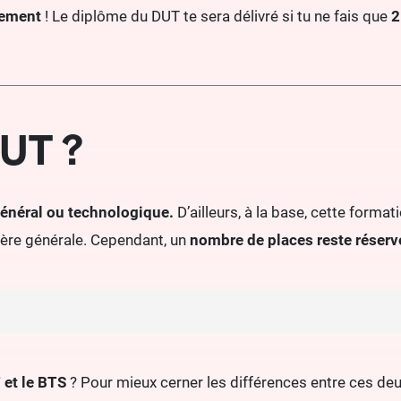
alement
! Le diplôme du DUT te sera délivré si tu ne fais que
2
BUT ?
 général ou technologique.
D’ailleurs, à la base, cette format
ilière générale. Cependant, un
nombre de places reste réserv
 et le BTS
? Pour mieux cerner les différences entre ces deu