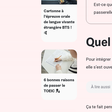
Est-ce que
Cartonne à
passerell
l’épreuve orale
de langue vivante
étrangère BTS !
🤙
Quel
Pour intégrer 
elle s’est ouv
6 bonnes raisons
de passer le
À lire aussi
TOEIC 💂
Ça te fait pe