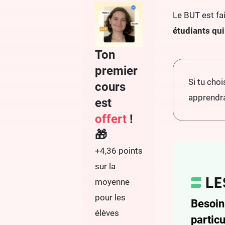
Le BUT est fai
étudiants qui
Ton
premier
Si tu choi
cours
apprendra
est
offert
!
🎁
+4,36 points
sur la
moyenne
pour les
Besoin
élèves
particu