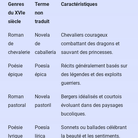
Genres
Terme
Caractéristiques
du XVIe
non
siècle
traduit
Roman
Novela
Chevaliers courageux
de
de
combattant des dragons et
chevalerie
caballería
sauvant des princesses.
Poésie
Poesía
Récits généralement basés sur
épique
épica
des légendes et des exploits
guerriers.
Roman
Novela
Bergers idéalisés et courtois
pastoral
pastoril
évoluant dans des paysages
bucoliques.
Poésie
Poesía
Sonnets ou ballades célébrant
lyrique
lírica
la beauté et les sentiments.