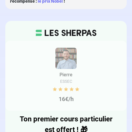
récompense :
le prix Nobel
!
Pierre
ESSEC
16€/h
Ton premier cours particulier
est offert !
🎁