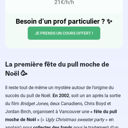
21€/h/h
Besoin d’un prof particulier ?
✨
JE PRENDS UN COURS OFFERT !
La première fête du pull moche de
Noël 🥳
Il reste tout de même un mystère autour de l’origine du
succès du pull de Noël.
En 2002
, soit un an après la sortie
du film
Bridget Jones,
deux Canadiens, Chris Boyd et
Jordan Birch, organisent à Vancouver une
« fête du pull
moche de Noël »
(«
Ugly Christmas sweater party
» en
anglais) pour
collecter des fonds
pour le traitement d’un