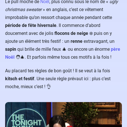
Le pull moche de
Noël
, plus connu sous le nom de «
ugly
christmas sweater
» en anglais, c’est ce vêtement
improbable qu’on ressort chaque année pendant cette
période de fête hivernale
. Il commence d’abord
doucement avec de jolis
flocons de neige
❄️ puis on y
ajoute un élément très festif : un
renne
extravagant, un
sapin
qui brille de mille feux 🎄 ou encore un énorme
père
Noël
🧑‍🎄. Et parfois même tous ces motifs à la fois !
Au placard tes règles de bon goût ! Il se veut à la fois
kitsch et festif
. Une seule règle prévaut ici : plus c’est
moche, mieux c’est ! 👌