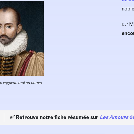
noble
👉 Mo
enco
e regarde mal en cours
✅ Retrouve notre fiche résumée sur
Les Amours
d