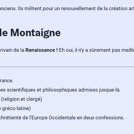
anciens. Ils militent pour un renouvellement de la création ar
 de Montaigne
ivain de la
Renaissance !
Eh oui, il n’y a sûrement pas meil
rance.
es scientifiques et philosophiques admises jusque-là.
(religion et clergé)
é gréco-latine)
 chrétienté de l’Europe Occidentale en deux confessions.