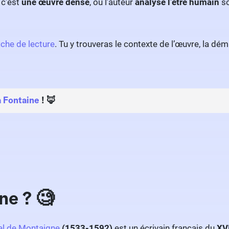
 c’est
une œuvre dense
, où l’auteur
analyse l’être humain
so
iche de lecture
. Tu y trouveras le contexte de l’œuvre, la dé
a Fontaine
! 🦊
ne ? 🧐
el de Montaigne
(1533-1592)
est un écrivain français du
XVI