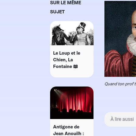
SUR LE MÊME
SUJET
Le Loup et le
Chien, La
Fontaine 📖
Quand ton prof t
À lire aussi
Antigone de
Jean Anouilh :