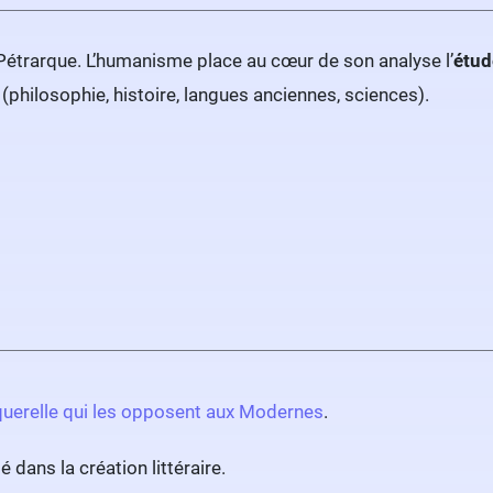
Pétrarque. L’humanisme place au cœur de son analyse l’
étu
 (philosophie, histoire, langues anciennes, sciences).
querelle qui les opposent aux Modernes
.
é dans la création littéraire.