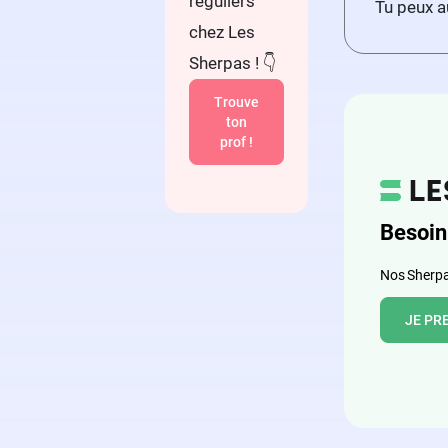
réguliers
Tu peux a
chez Les
Sherpas ! 👇
Trouve
ton
prof !
Besoin
Nos Sherpas
JE PR