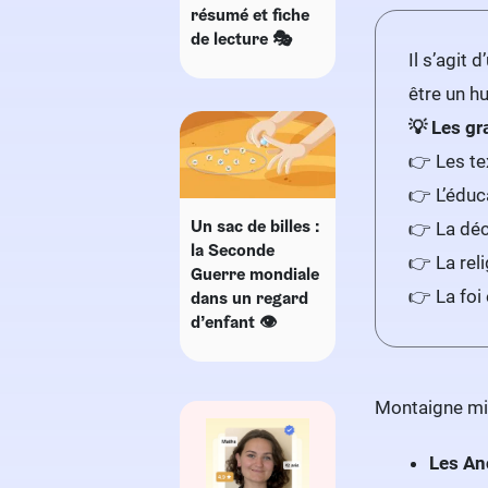
résumé et fiche
de lecture 🎭
Il s’agit 
être un h
💡 Les g
👉 Les tex
👉 L’éduc
Un sac de billes :
👉 La déc
la Seconde
👉 La rel
Guerre mondiale
👉 La foi
dans un regard
d’enfant 👁
Montaigne mil
Les An