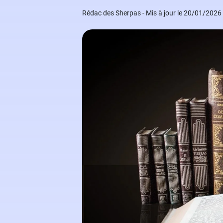
Grand Oral
Études à l'étranger
Modèles de lettres de motivation
Rédac des Sherpas - Mis à jour le 20/01/2026
Arts
Financement des études
Nos ebooks étudiants
Droit
Nos livres
Médecine