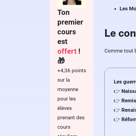
Les Mo
Ton
premier
Le con
cours
est
offert
!
Comme tout bo
🎁
+4,36 points
sur la
Les guerr
moyenne
👉
Naiss
pour les
👉
Remis
élèves
👉
Renais
prenant des
👉
Réform
cours