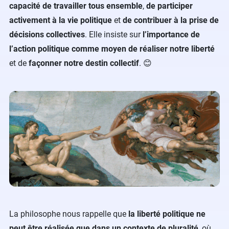
capacité de travailler tous ensemble
,
de participer
activement à la vie politique
et
de contribuer à la prise de
décisions collectives
. Elle insiste sur
l’importance de
l’action politique comme moyen de réaliser notre liberté
et de
façonner notre destin collectif
. 😊
La philosophe nous rappelle que
la liberté politique ne
peut être réalisée que dans un contexte de pluralité
, où