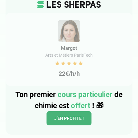
Margot
Arts et Métiers ParisTech
22€/h/h
Ton premier
cours particulier
de
chimie est
offert
!
🎁
J’EN PROFITE !