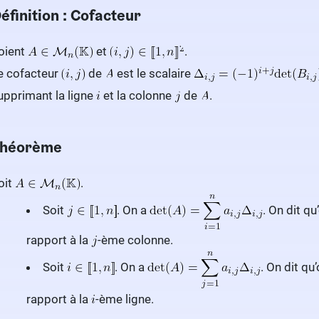
éfinition : Cofacteur
oient
et
.
e cofacteur
de
est le scalaire
upprimant la ligne
et la colonne
de
.
héorème
oit
.
Soit
. On a
. On dit q
rapport à la
-ème colonne.
Soit
. On a
. On dit qu
rapport à la
-ème ligne.