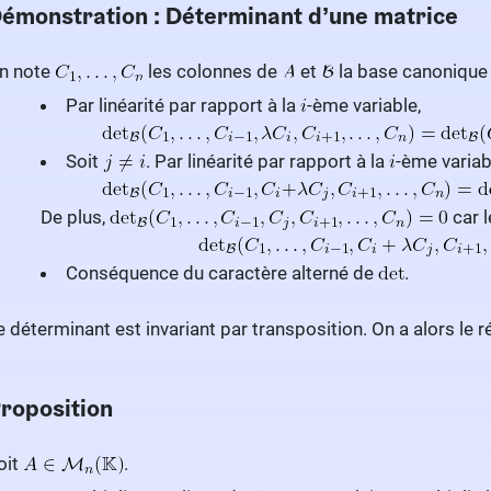
émonstration : Déterminant d’une matrice
n note
les colonnes de
et
la base canonique
Par linéarité par rapport à la
-ème variable,
Soit
. Par linéarité par rapport à la
-ème variab
De plus,
car l
Conséquence du caractère alterné de
.
e déterminant est invariant par transposition. On a alors le ré
roposition
oit
.