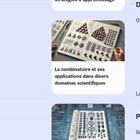
D
O
La combinatoire et ses
applications dans divers
domaines scientifiques
L
P
S