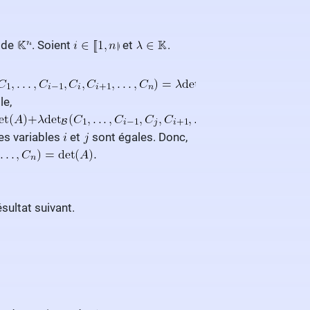
 de
. Soient
et
.
le,
es variables
et
sont égales. Donc,
sultat suivant.