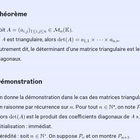
héorème
oit
.
i
est triangulaire, alors
.
utrement dit, le déterminant d’une matrice triangulaire est l
iagonaux.
émonstration
n donne la démonstration dans le cas des matrices triangul
n raisonne par récurrence sur
. Pour tout
, on note
lors
est le produit des coefficients diagonaux de
».
nitialisation : immédiat.
érédité : soit
. On suppose
et on montre
.