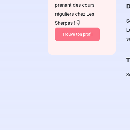
prenant des cours
D
réguliers chez Les
S
Sherpas ! 👇
L
Trouve ton prof !
s
T
S