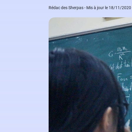
Grand Oral
Études à l'étranger
Modèles de lettres de motivation
Rédac des Sherpas - Mis à jour le 18/11/2020
Arts
Financement des études
Nos ebooks étudiants
Droit
Nos livres
Médecine