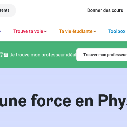
Donner des cours
rents
Trouve ta voie
Ta vie étudiante
Toolbox
Méthode et organisation des études
Philosophie
Classement prépas
Logement
🧑‍🏫 Je trouve mon professeur idéal
Trouver mon professeur
Booster sa productivité
Français
Classement écoles
Argent & budget
Techniques de mémorisation
Lettres
Classement lycées
Vie professionnelle
Gérer son mental
Culture générale
Classement universités
Permis de conduire
 une force en Phy
Latin