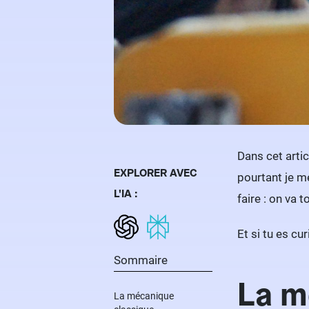
Dans cet artic
EXPLORER AVEC
pourtant je me
L'IA :
faire : on va t
Et si tu es cu
Sommaire
La m
La mécanique