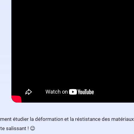
ent étudier la déformation et la réstistance des matériaux. P
ite salissant ! 😉