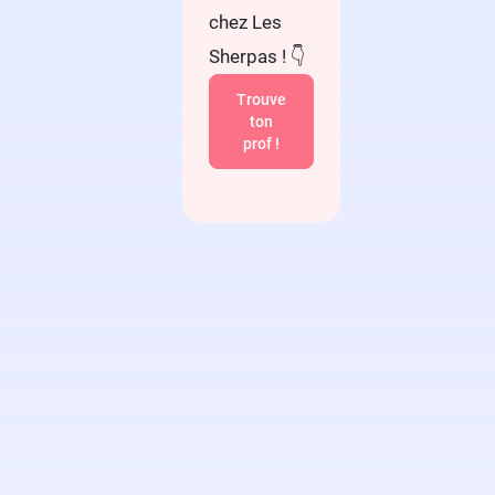
chez Les
Sherpas ! 👇
Trouve
ton
prof !