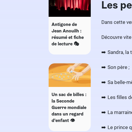
Les p
Dans cette ve
Antigone de
Jean Anouilh :
Découvre vite
résumé et fiche
de lecture 🎭
Sandra, la t
Son père ;
Sa belle-mè
Un sac de billes :
Les filles d
la Seconde
Guerre mondiale
La marraine
dans un regard
d’enfant 👁
Le prince q