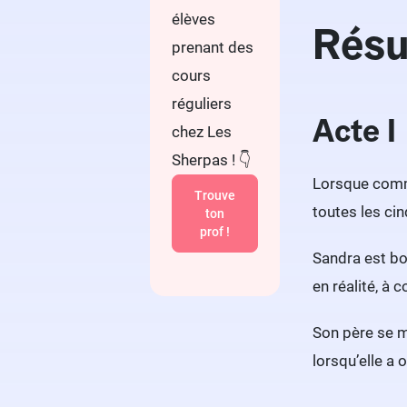
élèves
Résu
prenant des
cours
réguliers
Acte I
chez Les
Sherpas ! 👇
Lorsque comm
Trouve
toutes les cin
ton
prof !
Sandra est bou
en réalité, à 
Son père se 
lorsqu’elle a 