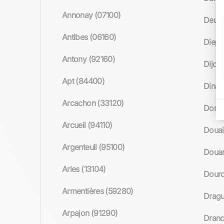
Annonay (07100)
Deuil
Antibes (06160)
Diepp
Antony (92160)
Dijon
Apt (84400)
Dinar
Arcachon (33120)
Domo
Arcueil (94110)
Douai
Argenteuil (95100)
Douar
Arles (13104)
Dourd
Armentières (59280)
Dragu
Arpajon (91290)
Dranc