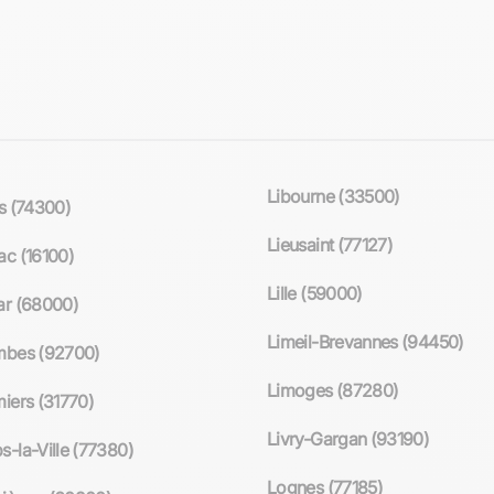
Libourne (33500)
s (74300)
Lieusaint (77127)
c (16100)
Lille (59000)
r (68000)
Limeil-Brevannes (94450)
mbes (92700)
Limoges (87280)
iers (31770)
Livry-Gargan (93190)
-la-Ville (77380)
Lognes (77185)