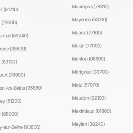
Maurepas (78310)
l (91210)
Mayenne (53100)
 (28100)
Meaux (77100)
rque (59240)
Melun (77000)
nne (95600)
Menton (06500)
y (69130)
Mérignac (33700)
ourt (78990)
Metz (57070)
en-les-Bains (95880)
Meudon (92190)
ay (51200)
Meximieux (01800)
l (88000)
Meylan (38240)
y-sur-Seine (93800)