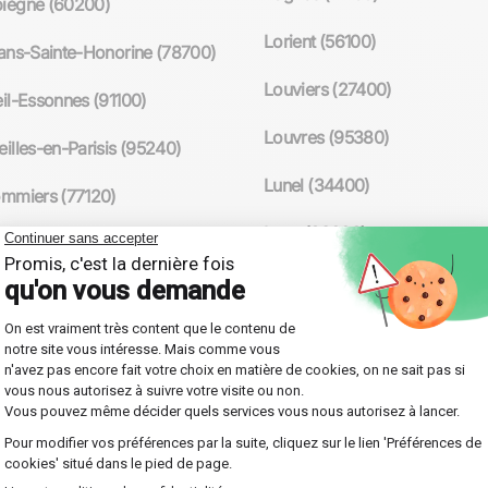
iègne (60200)
Lorient (56100)
ans-Sainte-Honorine (78700)
Louviers (27400)
il-Essonnes (91100)
Louvres (95380)
illes-en-Parisis (95240)
Lunel (34400)
mmiers (77120)
Lyon (69000)
evoie (92400)
Mâcon (71000)
(60100)
Maisons-Alfort (94700)
il (94000)
Maisons-Laffitte (78600)
 (59170)
Malakoff (92240)
rie-les-Lys (77190)
Manosque (04100)
40100)