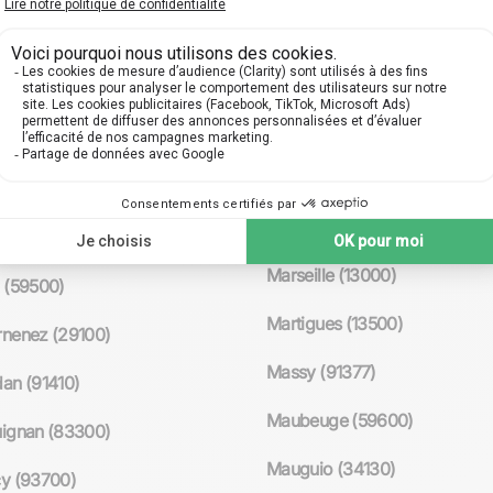
Mantes-la-Jolie (78200)
-la-Barre (95170)
Marcq-en-Baroeul (59700)
e (76370)
Marignane (13700)
 (21000)
Marly-le-Roi (78160)
d (35800)
Marmande (47200)
nt (95330)
Marseille (13000)
 (59500)
Martigues (13500)
nenez (29100)
Massy (91377)
an (91410)
Maubeuge (59600)
ignan (83300)
Mauguio (34130)
y (93700)