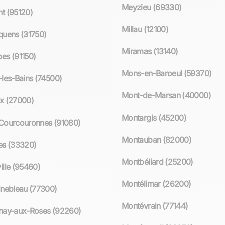
Meyzieu (69330)
t (95120)
Millau (12100)
quens (31750)
Miramas (13140)
es (91150)
Mons-en-Baroeul (59370)
-les-Bains (74500)
Mont-de-Marsan (40000)
x (27000)
Montargis (45200)
Courcouronnes (91080)
Montauban (82000)
es (33320)
Montbéliard (25200)
ille (95460)
Montélimar (26200)
inebleau (77300)
Montévrain (77144)
nay-aux-Roses (92260)