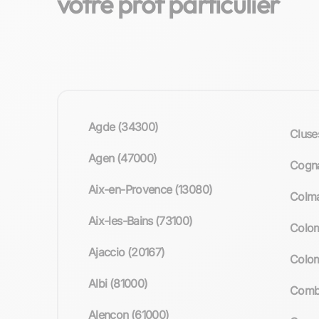
votre prof particulier
Agde (34300)
Cluse
Agen (47000)
Cogna
Aix-en-Provence (13080)
Colma
Aix-les-Bains (73100)
Colo
Ajaccio (20167)
Colom
Albi (81000)
Combs
Alençon (61000)