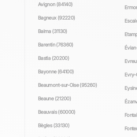
Avignon (84140)
Ermon
Bagneux (92220)
Escal
Balma (31130)
Etamp
Barentin (76360)
Évian
Bastia (20200)
Evreu
Bayonne (64100)
Evry-
Beaumont-sur-Oise (95260)
Eysin
Beaune (21200)
Ézanv
Beauvais (60000)
Fonta
Bègles (33130)
Fonte