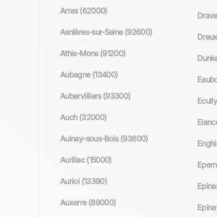
Arras (62000)
Dravei
Asnières-sur-Seine (92600)
Dreux
Athis-Mons (91200)
Dunke
Aubagne (13400)
Eaubo
Aubervilliers (93300)
Ecull
Auch (32000)
Elanc
Aulnay-sous-Bois (93600)
Enghi
Aurillac (15000)
Epern
Auriol (13390)
Epina
Auxerre (89000)
Epina