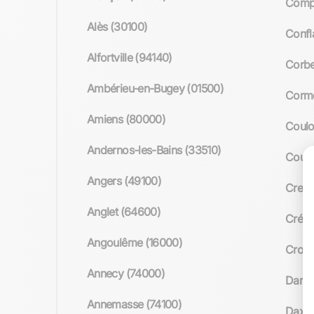
Comp
Alès (30100)
Confl
Alfortville (94140)
Corbe
Ambérieu-en-Bugey (01500)
Corme
Amiens (80000)
Coulo
Andernos-les-Bains (33510)
Courb
Angers (49100)
Creil 
Anglet (64600)
Créte
Angoulême (16000)
Croix
Annecy (74000)
Damma
Annemasse (74100)
Dax (