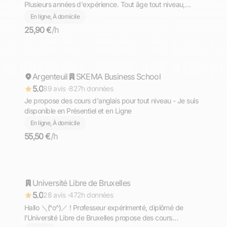
Plusieurs années d'expérience. Tout âge tout niveau,
diplômé du Bac avec Option Internationale Italien,
En ligne, À domicile
l'équivalent de la Maturità (bac italien)
25,90 €
/h
Mohamed
Argenteuil
Répond rapidement
SKEMA Business School
5.0
89 avis ·
827h données
Je propose des cours d'anglais pour tout niveau - Je suis
disponible en Présentiel et en Ligne
En ligne, À domicile
55,50 €
/h
Aron
Université Libre de Bruxelles
Répond rapidement
5.0
28 avis ·
472h données
Hallo ＼⁠(⁠^⁠o⁠^⁠)⁠／ ! Professeur expérimenté, diplômé de
l'Université Libre de Bruxelles propose des cours