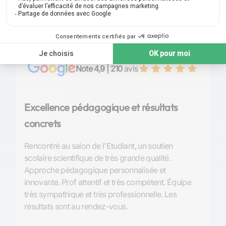
Note 4,9 | 210
avis
Excellence pédagogique et résultats
P
concrets
S
Rencontré au salon de l'Etudiant, un soutien
Tr
scolaire scientifique de très grande qualité.
l’
Approche pédagogique personnalisée et
et
innovante. Prof attentif et très compétent. Équipe
de
très sympathique et très professionnelle. Les
so
résultats sont au rendez-vous.
An