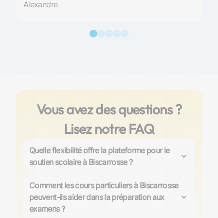
Alexandre
Vous avez des questions ?
Lisez notre FAQ
Quelle flexibilité offre la plateforme pour le
soutien scolaire à Biscarrosse ?
Les Sherpas offre une grande flexibilité dans les cours
particuliers à Biscarrosse, avec des options de
cours à
Comment les cours particuliers à Biscarrosse
domicile ou en ligne
. Les horaires sont adaptables
peuvent-ils aider dans la préparation aux
selon les disponibilités des élèves, et il est possible de
examens ?
choisir entre un accompagnement régulier ou