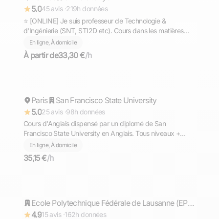
5.0
45 avis ·
219h données
⭐ [ONLINE] Je suis professeur de Technologie &
d'Ingénierie (SNT, STI2D etc). Cours dans les matières
scientifiques (technologie, sciences et vie de la terre,
En ligne, À domicile
mathématiques, physique et chimie, EPI.
À partir de
33,30 €
/h
Ahmed
Paris
Répond rapidement
San Francisco State University
5.0
25 avis ·
98h données
Cours d'Anglais dispensé par un diplomé de San
Francisco State University en Anglais. Tous niveaux +
TOEFL, TOEIC, GMAT
En ligne, À domicile
35,15 €
/h
Timothée
Répond rapidement
Ecole Polytechnique Fédérale de Lausanne (EPFL)
4.9
15 avis ·
162h données