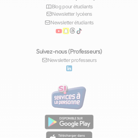
Blog pour étudiants
difficultés et progresser à leur rythme. Cette
Newsletter lycéens
approche renforce leur autonomie et leur
confiance en leurs capacités, des atouts majeurs
Newsletter étudiants
pour leur réussite scolaire.
Les répercussions du soutien scolaire :
Suivez-nous (Professeurs)
encouragement et estime de soi
Newsletter professeurs
Le soutien scolaire joue un rôle crucial dans le
renforcement de l'estime de soi des élèves.
Face aux défis académiques, nombreux sont
ceux qui peuvent se décourager. Une aide
extérieure leur apporte le soutien moral
nécessaire pour surmonter ces obstacles.
Voir des améliorations concrètes dans leurs
résultats scolaires grâce au soutien reçu est
une
source d'encouragement inestimable
pour les
élèves. Cette reconnaissance de leurs efforts les