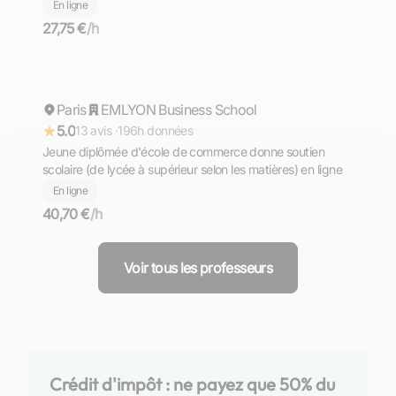
d'allemand de niveaux PRIMAIRE - COLLEGE - LYCEE -
En ligne
PREPA - SUPERIEUR. Komm und lerne mit mir Deutsch
27,75 €
/h
╮⁠(⁠＾⁠▽⁠＾⁠)⁠╭
Charlotte
Paris
Répond rapidement
EMLYON Business School
5.0
13 avis ·
196h données
Jeune diplômée d'école de commerce donne soutien
scolaire (de lycée à supérieur selon les matières) en ligne
En ligne
40,70 €
/h
Voir tous les professeurs
Crédit d'impôt : ne payez que 50% du