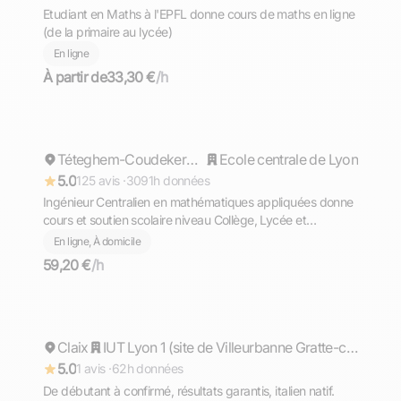
Etudiant en Maths à l'EPFL donne cours de maths en ligne
(de la primaire au lycée)
En ligne
À partir de
33,30 €
/h
Cyril
Répond rapidement
Téteghem-Coudekerque-Village
Ecole centrale de Lyon
5.0
125 avis ·
3091h données
Ingénieur Centralien en mathématiques appliquées donne
cours et soutien scolaire niveau Collège, Lycée et
Supérieur (prépa)
En ligne, À domicile
59,20 €
/h
Matteo
Claix
Répond rapidement
IUT Lyon 1 (site de Villeurbanne Gratte-ciel)
5.0
1 avis ·
62h données
De débutant à confirmé, résultats garantis, italien natif.