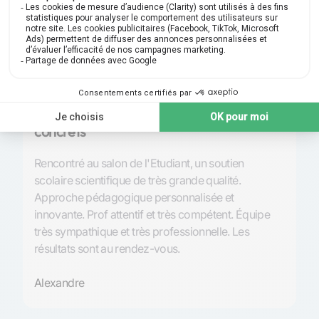
Note 4,9 | 210
avis
Excellence pédagogique et résultats
P
concrets
S
Rencontré au salon de l'Etudiant, un soutien
Tr
scolaire scientifique de très grande qualité.
l’
Approche pédagogique personnalisée et
et
innovante. Prof attentif et très compétent. Équipe
de
très sympathique et très professionnelle. Les
so
résultats sont au rendez-vous.
An
Alexandre