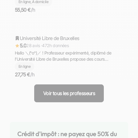
En ligne, À domicile
55,50 €
/h
Aron
Université Libre de Bruxelles
Répond rapidement
5.0
28 avis ·
472h données
Hallo ＼⁠(⁠^⁠o⁠^⁠)⁠／ ! Professeur expérimenté, diplômé de
l'Université Libre de Bruxelles propose des cours
d'allemand de niveaux PRIMAIRE - COLLEGE - LYCEE -
En ligne
PREPA - SUPERIEUR. Komm und lerne mit mir Deutsch
27,75 €
/h
╮⁠(⁠＾⁠▽⁠＾⁠)⁠╭
Voir tous les professeurs
Crédit d'impôt : ne payez que 50% du