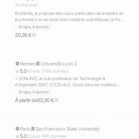
2h données
Etudiante, je propose des cours particuliers abordables de
la primaire à la seconde hors matières scientifiques (à Paris
ou en ligne)
En ligne, À domicile
20,35 €
/h
Gaël
Rennes
Répond rapidement
Université Lyon 2
5.0
45 avis ·
219h données
⭐ [ONLINE] Je suis professeur de Technologie &
d'Ingénierie (SNT, STI2D etc). Cours dans les matières
scientifiques (technologie, sciences et vie de la terre,
En ligne, À domicile
mathématiques, physique et chimie, EPI.
À partir de
33,30 €
/h
Ahmed
Paris
Répond rapidement
San Francisco State University
5.0
25 avis ·
98h données