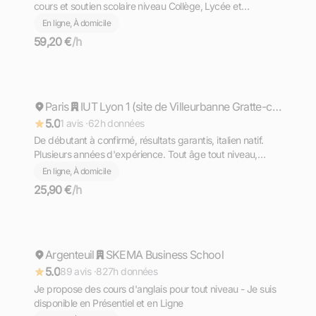
cours et soutien scolaire niveau Collège, Lycée et
Supérieur (prépa)
En ligne, À domicile
59,20 €
/h
Matteo
Paris
Répond rapidement
IUT Lyon 1 (site de Villeurbanne Gratte-ciel)
5.0
1 avis ·
62h données
De débutant à confirmé, résultats garantis, italien natif.
Plusieurs années d'expérience. Tout âge tout niveau,
diplômé du Bac avec Option Internationale Italien,
En ligne, À domicile
l'équivalent de la Maturità (bac italien)
25,90 €
/h
Mohamed
Argenteuil
Répond rapidement
SKEMA Business School
5.0
89 avis ·
827h données
Je propose des cours d'anglais pour tout niveau - Je suis
disponible en Présentiel et en Ligne