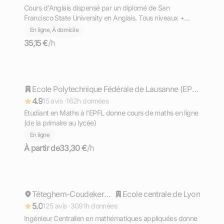
Cours d'Anglais dispensé par un diplomé de San
Francisco State University en Anglais. Tous niveaux +
TOEFL, TOEIC, GMAT
En ligne, À domicile
35,15 €
/h
Timothée
Répond rapidement
Ecole Polytechnique Fédérale de Lausanne (EPFL)
4.9
15 avis ·
162h données
Etudiant en Maths à l'EPFL donne cours de maths en ligne
(de la primaire au lycée)
En ligne
À partir de
33,30 €
/h
Cyril
Répond rapidement
Téteghem-Coudekerque-Village
Ecole centrale de Lyon
5.0
125 avis ·
3091h données
Ingénieur Centralien en mathématiques appliquées donne