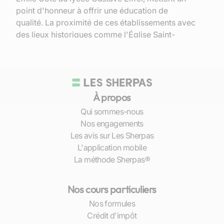
point d'honneur à offrir une éducation de
qualité. La proximité de ces établissements avec
des lieux historiques comme l'Église Saint-
Germain permet d'enrichir l'enseignement par
des sorties culturelles.
Intégrer des cours particuliers
dans ce cadre est
un moyen sûr d'encourager la réussite scolaire.
À propos
Ils permettent de personnaliser l'apprentissage
Qui sommes-nous
et de s'adapter au rythme de chaque enfant, en
Nos engagements
mettant l'accent sur les matières nécessitant un
Les avis sur Les Sherpas
soutien supplémentaire.
L'application mobile
La méthode Sherpas®
Le soutien scolaire et les cours
particuliers, des moyens efficaces pour
maintenir le cap
Nos cours particuliers
Nos formules
Les cours particuliers à Gagny sont une
Crédit d'impôt
opportunité d'approfondir les connaissances
. Ils