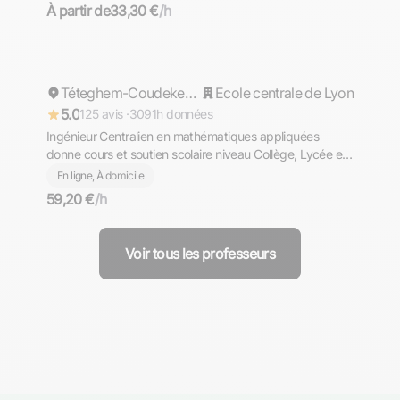
mathématiques, physique et chimie, EPI.
À partir de
33,30 €
/h
Cyril
Répond rapidement
Téteghem-Coudekerque-Village
Ecole centrale de Lyon
5.0
125 avis ·
3091h données
Ingénieur Centralien en mathématiques appliquées
donne cours et soutien scolaire niveau Collège, Lycée et
Supérieur (prépa)
En ligne, À domicile
59,20 €
/h
Voir tous les professeurs