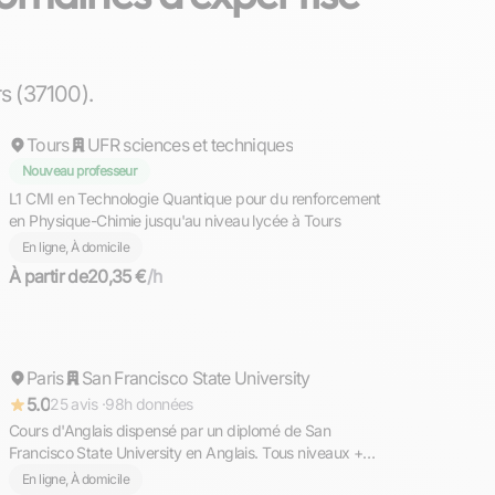
Nathan
s (37100).
Tours
Répond rapidement
UFR sciences et techniques
Nouveau professeur
L1 CMI en Technologie Quantique pour du renforcement
en Physique-Chimie jusqu'au niveau lycée à Tours
En ligne, À domicile
À partir de
20,35 €
/h
Ahmed
Paris
Répond rapidement
San Francisco State University
5.0
25 avis ·
98h données
Cours d'Anglais dispensé par un diplomé de San
Francisco State University en Anglais. Tous niveaux +
TOEFL, TOEIC, GMAT
En ligne, À domicile