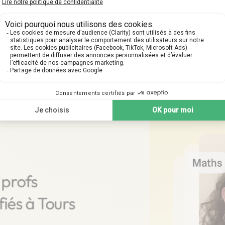
gne votre premier cours part
étapes suivantes pour planifier votre cours particulier
 profs
fiés à Tours