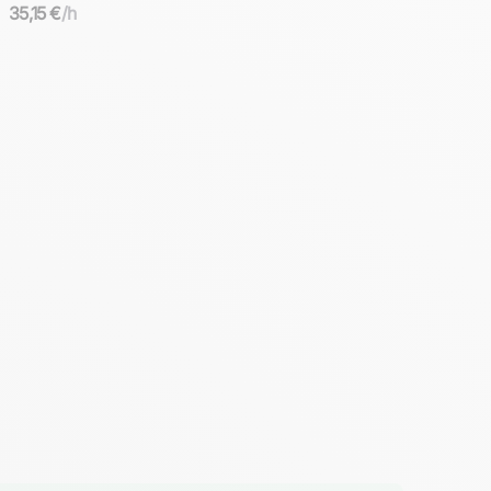
35,15 €
/h