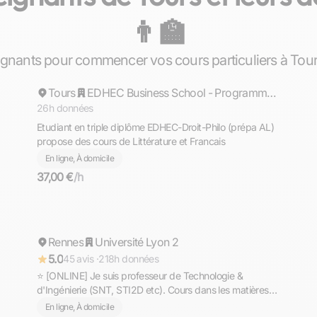
👨‍🏫
Sacha
gnants pour commencer vos cours particuliers à Tour
Tours
Répond rapidement
EDHEC Business School - Programme Grande École
26h données
Etudiant en triple diplôme EDHEC-Droit-Philo (prépa AL)
propose des cours de Littérature et Francais
En ligne, À domicile
37,00 €
/h
Gaël
Rennes
Répond rapidement
Université Lyon 2
5.0
45 avis ·
218h données
⭐ [ONLINE] Je suis professeur de Technologie &
d'Ingénierie (SNT, STI2D etc). Cours dans les matières
scientifiques (technologie, sciences et vie de la terre,
En ligne, À domicile