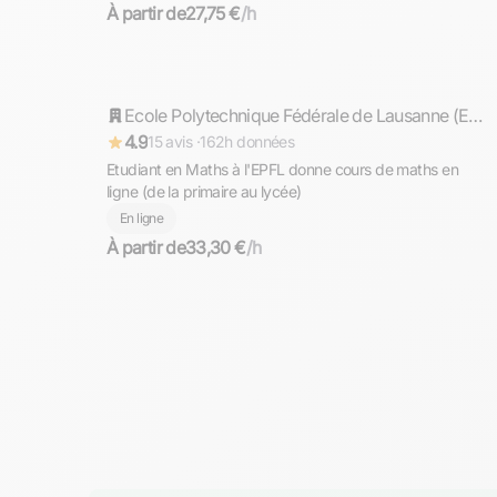
À partir de
27,75 €
/h
Timothée
Répond rapidement
Ecole Polytechnique Fédérale de Lausanne (EPFL)
4.9
15 avis ·
162h données
Etudiant en Maths à l'EPFL donne cours de maths en
ligne (de la primaire au lycée)
En ligne
À partir de
33,30 €
/h