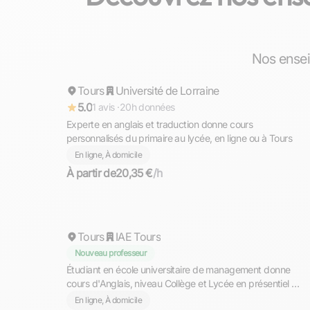
Estelle
Nos ensei
Tours
Répond rapidement
Université de Lorraine
5.0
1 avis ·
20h données
Experte en anglais et traduction donne cours
personnalisés du primaire au lycée, en ligne ou à Tours
En ligne, À domicile
À partir de
20,35 €
/h
Wail
Tours
IAE Tours
Nouveau professeur
Étudiant en école universitaire de management donne
cours d'Anglais, niveau Collège et Lycée en présentiel ou
en ligne
En ligne, À domicile