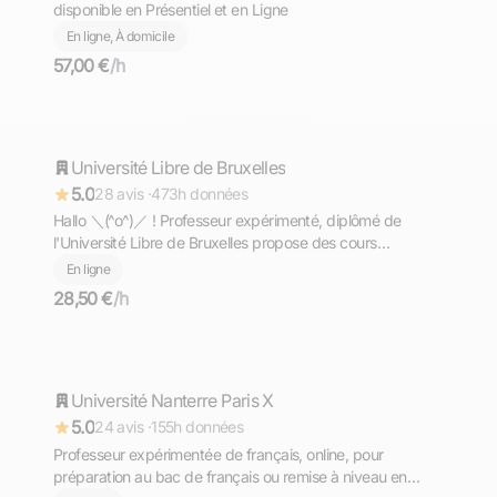
disponible en Présentiel et en Ligne
En ligne, À domicile
57,00 €
/h
Aron
Université Libre de Bruxelles
Répond rapidement
5.0
28 avis ·
473h données
Hallo ＼⁠(⁠^⁠o⁠^⁠)⁠／ ! Professeur expérimenté, diplômé de
l'Université Libre de Bruxelles propose des cours
d'allemand de niveaux PRIMAIRE - COLLEGE - LYCEE -
En ligne
PREPA - SUPERIEUR. Komm und lerne mit mir Deutsch
28,50 €
/h
╮⁠(⁠＾⁠▽⁠＾⁠)⁠╭
Anne
Université Nanterre Paris X
Répond rapidement
5.0
24 avis ·
155h données
Professeur expérimentée de français, online, pour
préparation au bac de français ou remise à niveau en