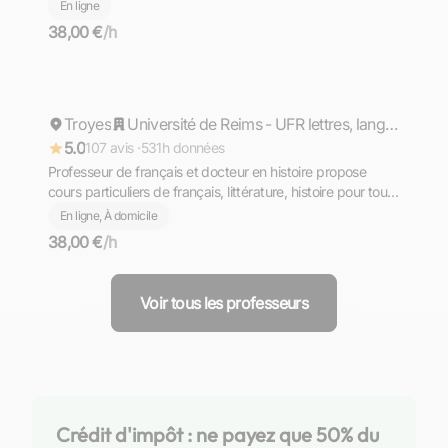
grammaire, orthographe et conjugaison.
En ligne
38,00 €
/h
Pierre
Troyes
Répond rapidement
Université de Reims - UFR lettres, langues et sciences humaines
5.0
107 avis ·
531h données
Professeur de français et docteur en histoire propose
cours particuliers de français, littérature, histoire pour tous
niveaux à domicile à Troyes ou en ligne
En ligne, À domicile
38,00 €
/h
Voir tous les professeurs
Crédit d'impôt : ne payez que 50% du