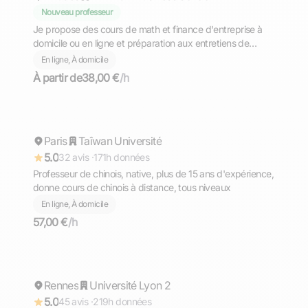
Nouveau professeur
Je propose des cours de math et finance d'entreprise à
domicile ou en ligne et préparation aux entretiens de
stage/CDI en finance
En ligne, À domicile
À partir de
38,00 €
/h
Chiu-Yen
Paris
Répond rapidement
Taîwan Université
5.0
32 avis ·
171h données
Professeur de chinois, native, plus de 15 ans d'expérience,
donne cours de chinois à distance, tous niveaux
En ligne, À domicile
57,00 €
/h
Gaël
Rennes
Répond rapidement
Université Lyon 2
5.0
45 avis ·
219h données