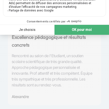
Note 4,9 | 210
avis
Excellence pédagogique et résultats
P
concrets
S
Rencontré au salon de l'Etudiant, un soutien
Tr
scolaire scientifique de très grande qualité.
l’
Approche pédagogique personnalisée et
et
innovante. Prof attentif et très compétent. Équipe
de
très sympathique et très professionnelle. Les
so
résultats sont au rendez-vous.
An
Alexandre