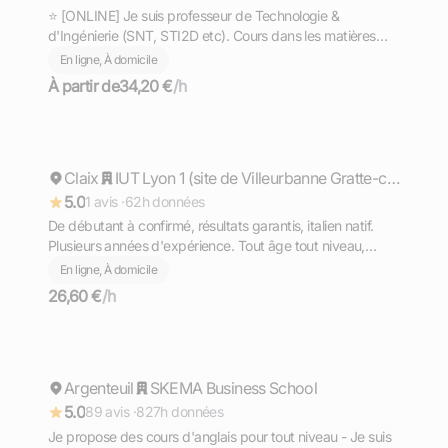
⭐ [ONLINE] Je suis professeur de Technologie &
d'Ingénierie (SNT, STI2D etc). Cours dans les matières
scientifiques (technologie, sciences et vie de la terre,
En ligne, À domicile
mathématiques, physique et chimie, EPI.
À partir de
34,20 €
/h
Matteo
Claix
Répond rapidement
IUT Lyon 1 (site de Villeurbanne Gratte-ciel)
5.0
1 avis ·
62h données
De débutant à confirmé, résultats garantis, italien natif.
Plusieurs années d'expérience. Tout âge tout niveau,
diplômé du Bac avec Option Internationale Italien,
En ligne, À domicile
l'équivalent de la Maturità (bac italien)
26,60 €
/h
Mohamed
Argenteuil
Répond rapidement
SKEMA Business School
5.0
89 avis ·
827h données
Je propose des cours d'anglais pour tout niveau - Je suis