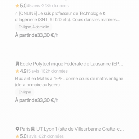
5.0
45 avis ·
218h données
⭐ [ONLINE] Je suis professeur de Technologie &
d'Ingénierie (SNT, STI2D etc). Cours dans les matières
scientifiques (technologie, sciences et vie de la terre,
En ligne, À domicile
mathématiques, physique et chimie, EPI.
À partir de
33,30 €
/h
Timothée
Répond rapidement
Ecole Polytechnique Fédérale de Lausanne (EPFL)
4.9
15 avis ·
162h données
Etudiant en Maths à l'EPFL donne cours de maths en ligne
(de la primaire au lycée)
En ligne
À partir de
33,30 €
/h
Matteo
Paris
Répond rapidement
IUT Lyon 1 (site de Villeurbanne Gratte-ciel)
5.0
1 avis ·
62h données