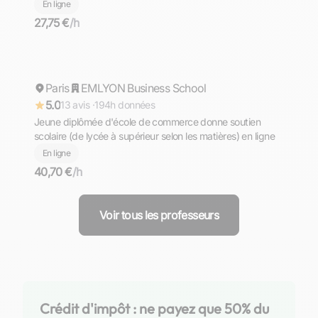
d'allemand de niveaux PRIMAIRE - COLLEGE - LYCEE -
En ligne
PREPA - SUPERIEUR. Komm und lerne mit mir Deutsch
27,75 €
/h
╮⁠(⁠＾⁠▽⁠＾⁠)⁠╭
Charlotte
Paris
Répond rapidement
EMLYON Business School
5.0
13 avis ·
194h données
Jeune diplômée d'école de commerce donne soutien
scolaire (de lycée à supérieur selon les matières) en ligne
En ligne
40,70 €
/h
Voir tous les professeurs
Crédit d'impôt : ne payez que 50% du