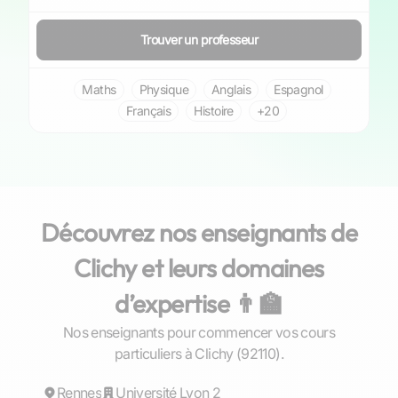
Trouver un professeur
Maths
Physique
Anglais
Espagnol
Français
Histoire
+20
Découvrez nos enseignants de
Clichy et leurs domaines
d’expertise 👨‍🏫
Nos enseignants pour commencer vos cours
Gaël
particuliers à Clichy (92110).
Rennes
Répond rapidement
Université Lyon 2