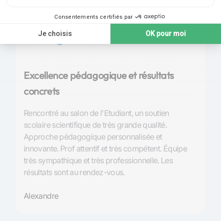
Note 4,9 | 210
avis
Excellence pédagogique et résultats
P
concrets
S
Rencontré au salon de l'Etudiant, un soutien
Tr
scolaire scientifique de très grande qualité.
l’
Approche pédagogique personnalisée et
et
innovante. Prof attentif et très compétent. Équipe
de
très sympathique et très professionnelle. Les
so
résultats sont au rendez-vous.
An
Alexandre