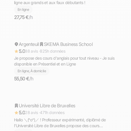
ligne aux grands et aux faux débutants !
En ligne
27,75 €
/h
Mohamed
Argenteuil
Répond rapidement
SKEMA Business School
5.0
88 avis ·
825h données
Je propose des cours d'anglais pour tout niveau - Je suis
disponible en Présentiel et en Ligne
En ligne, À domicile
55,50 €
/h
Aron
Université Libre de Bruxelles
Répond rapidement
5.0
28 avis ·
471h données
Hallo ＼⁠(⁠^⁠o⁠^⁠)⁠／ ! Professeur expérimenté, diplômé de
l'Université Libre de Bruxelles propose des cours