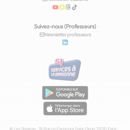
Grâce à une approche sur mesure, les élèves
peuvent progresser à leur rythme, transformant
les obstacles en succès. Chaque progrès, même
Suivez-nous (Professeurs)
mineur, devient une source de motivation et
Newsletter professeurs
renforce l'estime de soi.
Les professeurs particuliers jouent souvent un
rôle bien au-delà de l'enseignant : ils sont des
mentors qui inspirent et motivent, contribuant au
bien-être et à l'épanouissement de l'élève.
Aide aux devoirs : les matières
prioritaires à étudier à Clichy
Dans la ville de Clichy, l'aide aux devoirs prend
une dimension particulière, mettant l'accent sur
des matières fondamentales qui sont cruciales
pour la réussite scolaire des élèves. Les cours
© Les Sherpas · 19 Rue du Faubourg Saint-Denis 75010 Paris ·