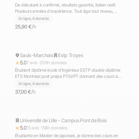
De débutant à confirmé, résultats garantis, italien natif.
Plusieurs années d'expérience. Tout âge tout niveau,
diplômé du Bac avec Option Internationale Italien,
En ligne, À domicile
l'équivalent de la Maturità (bac italien)
25,90 €
/h
Tom
Saulx-Marchais
Répond rapidement
Estp Troyes
5.0
7 avis ·
209h données
Étudiant diplômé école d'ingénieur ESTP double diplôme
ETS Montréal post prépa PTSI/PT donnant des cours à
distance dans différentes matières scientifiques et en
En ligne, À domicile
français pour tous les niveaux.
37,00 €
/h
Maëlle
Université de Lille - Campus Pont de Bois
Répond rapidement
5.0
15 avis ·
158h données
Étudiante en Master de japonais, je donne des cours en