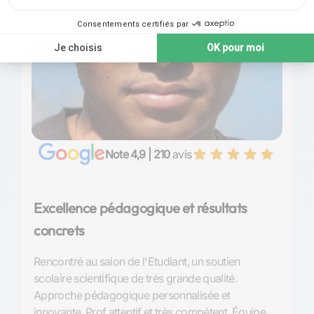
Note 4,9 | 210
avis
Excellence pédagogique et résultats
P
concrets
S
Rencontré au salon de l'Etudiant, un soutien
Tr
scolaire scientifique de très grande qualité.
l’
Approche pédagogique personnalisée et
et
innovante. Prof attentif et très compétent. Équipe
de