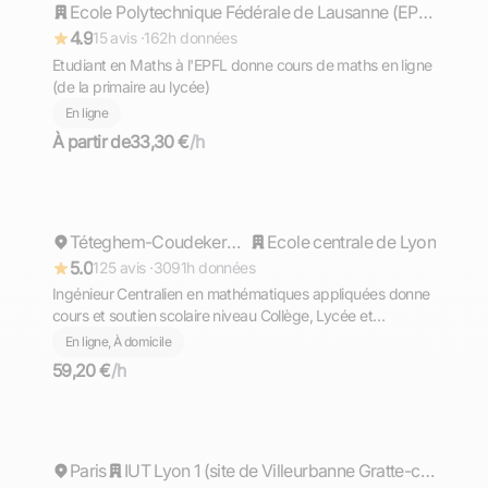
Répond rapidement
Ecole Polytechnique Fédérale de Lausanne (EPFL)
4.9
15 avis ·
162h données
Etudiant en Maths à l'EPFL donne cours de maths en ligne
(de la primaire au lycée)
En ligne
À partir de
33,30 €
/h
Cyril
Répond rapidement
Téteghem-Coudekerque-Village
Ecole centrale de Lyon
5.0
125 avis ·
3091h données
Ingénieur Centralien en mathématiques appliquées donne
cours et soutien scolaire niveau Collège, Lycée et
Supérieur (prépa)
En ligne, À domicile
59,20 €
/h
Matteo
Paris
Répond rapidement
IUT Lyon 1 (site de Villeurbanne Gratte-ciel)