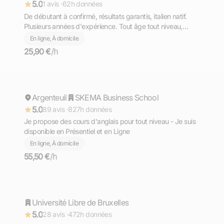
5.0
1 avis ·
62h données
De débutant à confirmé, résultats garantis, italien natif.
Plusieurs années d'expérience. Tout âge tout niveau,
diplômé du Bac avec Option Internationale Italien,
En ligne, À domicile
l'équivalent de la Maturità (bac italien)
25,90 €
/h
Mohamed
Argenteuil
Répond rapidement
SKEMA Business School
5.0
89 avis ·
827h données
Je propose des cours d'anglais pour tout niveau - Je suis
disponible en Présentiel et en Ligne
En ligne, À domicile
55,50 €
/h
Aron
Université Libre de Bruxelles
Répond rapidement
5.0
28 avis ·
472h données