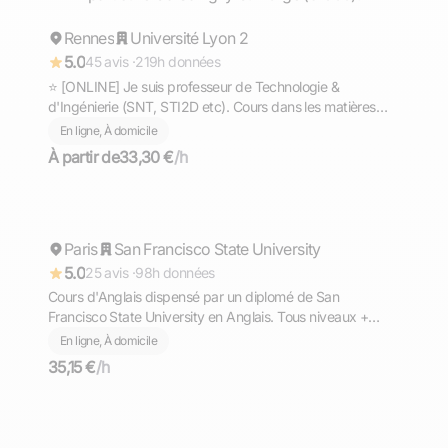
Rennes
Répond rapidement
Université Lyon 2
5.0
45 avis ·
219h données
⭐ [ONLINE] Je suis professeur de Technologie &
d'Ingénierie (SNT, STI2D etc). Cours dans les matières
scientifiques (technologie, sciences et vie de la terre,
En ligne, À domicile
mathématiques, physique et chimie, EPI.
À partir de
33,30 €
/h
Ahmed
Paris
Répond rapidement
San Francisco State University
5.0
25 avis ·
98h données
Cours d'Anglais dispensé par un diplomé de San
Francisco State University en Anglais. Tous niveaux +
TOEFL, TOEIC, GMAT
En ligne, À domicile
35,15 €
/h
Timothée