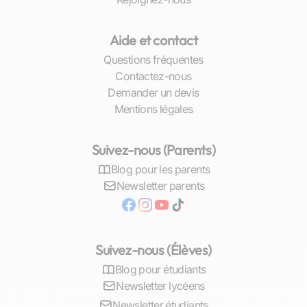
cadre d'une classe traditionnelle.
Aide et contact
Ces sessions personnalisées offrent l'avantage
de suivre le rythme de l'enfant, en s'attardant
Questions fréquentes
sur les points qui nécessitent une attention
Contactez-nous
particulière, qu'il s'agisse de combler des
Demander un devis
lacunes ou de perfectionner certaines
Mentions légales
compétences. La flexibilité et l'adaptabilité des
cours sont des atouts majeurs.
Suivez-nous (Parents)
Les professeurs particuliers à Savigny-sur-Orge
Blog pour les parents
sont souvent des passionnés par leur matière,
Newsletter parents
capables de transmettre leur enthousiasme à
l'élève. Cette relation pédagogique privilégiée
est propice à l'éveil d'un intérêt pour la matière
Suivez-nous (Élèves)
étudiée et à l'amélioration des résultats
scolaires.
Blog pour étudiants
Newsletter lycéens
L'impact des cours particuliers
Newsletter étudiants