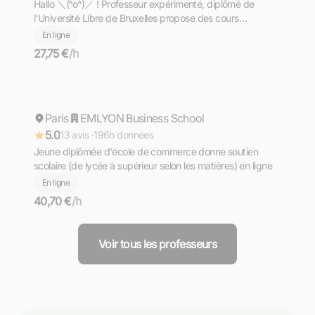
Hallo ＼⁠(⁠^⁠o⁠^⁠)⁠／ ! Professeur expérimenté, diplômé de
l'Université Libre de Bruxelles propose des cours
d'allemand de niveaux PRIMAIRE - COLLEGE - LYCEE -
En ligne
PREPA - SUPERIEUR. Komm und lerne mit mir Deutsch
27,75 €
/h
╮⁠(⁠＾⁠▽⁠＾⁠)⁠╭
Charlotte
Paris
Répond rapidement
EMLYON Business School
5.0
13 avis ·
196h données
Jeune diplômée d'école de commerce donne soutien
scolaire (de lycée à supérieur selon les matières) en ligne
En ligne
40,70 €
/h
Voir tous les professeurs