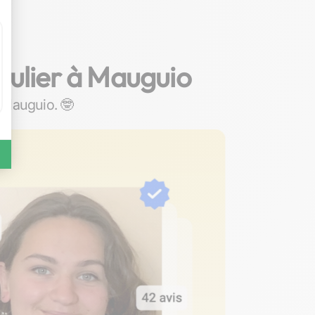
iculier à Mauguio
à Mauguio. 🤓