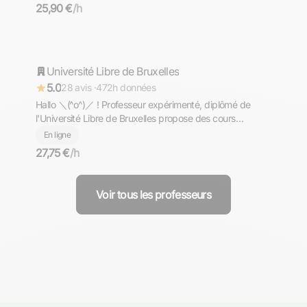
l'équivalent de la Maturità (bac italien)
25,90 €
/h
Aron
Université Libre de Bruxelles
Répond rapidement
5.0
28 avis ·
472h données
Hallo ＼⁠(⁠^⁠o⁠^⁠)⁠／ ! Professeur expérimenté, diplômé de
l'Université Libre de Bruxelles propose des cours
d'allemand de niveaux PRIMAIRE - COLLEGE - LYCEE -
En ligne
PREPA - SUPERIEUR. Komm und lerne mit mir Deutsch
27,75 €
/h
╮⁠(⁠＾⁠▽⁠＾⁠)⁠╭
Voir tous les professeurs