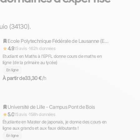
Timothée
io (34130).
Répond rapidement
Ecole Polytechnique Fédérale de Lausanne (EPFL)
4.9
15 avis ·
162h données
Etudiant en Maths à l'EPFL donne cours de maths en
ligne (de la primaire au lycée)
En ligne
À partir de
33,30 €
/h
Maëlle
Université de Lille - Campus Pont de Bois
Répond rapidement
5.0
15 avis ·
158h données
Étudiante en Master de japonais, je donne des cours en
ligne aux grands et aux faux débutants !
En ligne