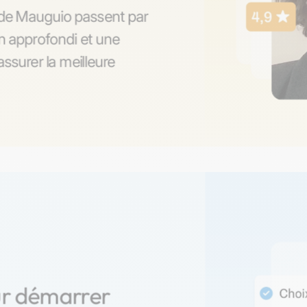
s de Mauguio passent par
on approfondi et une
ssurer la meilleure
ur démarrer