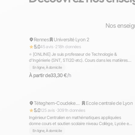
Gaël
Nos enseig
Rennes
Répond rapidement
Université Lyon 2
5.0
45 avis ·
218h données
⭐ [ONLINE] Je suis professeur de Technologie &
d'Ingénierie (SNT, STI2D etc). Cours dans les matières
scientifiques (technologie, sciences et vie de la terre,
En ligne, À domicile
mathématiques, physique et chimie, EPI.
À partir de
33,30 €
/h
Cyril
Répond rapidement
Téteghem-Coudekerque-Village
Ecole centrale de Lyon
5.0
125 avis ·
3091h données
Ingénieur Centralien en mathématiques appliquées
donne cours et soutien scolaire niveau Collège, Lycée et
Supérieur (prépa)
En ligne, À domicile