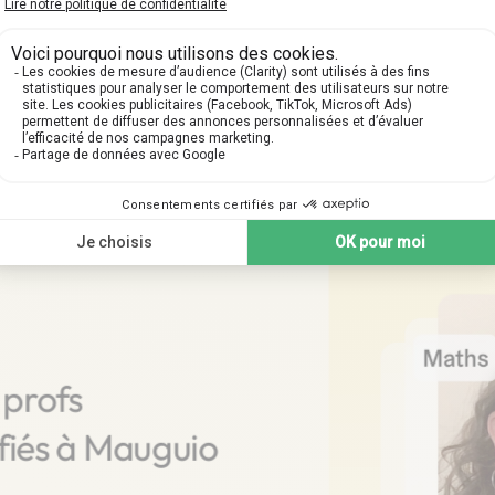
e votre premier cours part
tapes suivantes pour planifier votre cours particulier 
 profs
ifiés à Mauguio