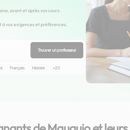
aine, avant et après vos cours
t à vos exigences et préférences.
Trouver un professeur
ol
Français
Histoire
+20
nants de Mauguio et leurs