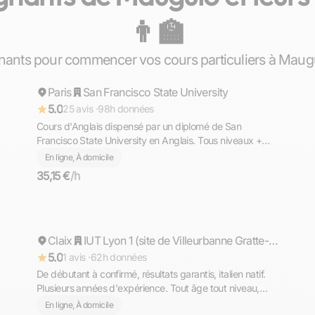
👨‍🏫
Ahmed
nants pour commencer vos cours particuliers à Maugu
Paris
Répond rapidement
San Francisco State University
5.0
25 avis ·
98h données
Cours d'Anglais dispensé par un diplomé de San
Francisco State University en Anglais. Tous niveaux +
TOEFL, TOEIC, GMAT
En ligne, À domicile
35,15 €
/h
Matteo
Claix
Répond rapidement
IUT Lyon 1 (site de Villeurbanne Gratte-ciel)
5.0
1 avis ·
62h données
De débutant à confirmé, résultats garantis, italien natif.
Plusieurs années d'expérience. Tout âge tout niveau,
diplômé du Bac avec Option Internationale Italien,
En ligne, À domicile