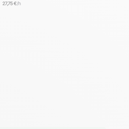
27,75 €
/h