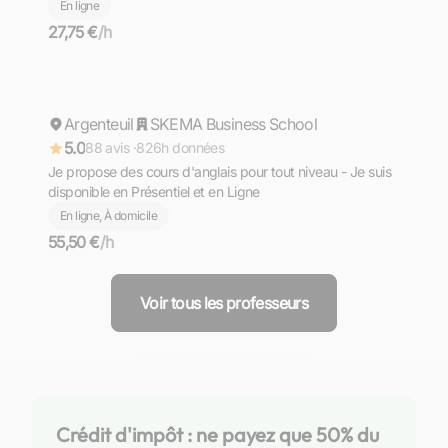
En ligne
27,75 €
/h
Mohamed
Argenteuil
Répond rapidement
SKEMA Business School
5.0
88 avis ·
826h données
Je propose des cours d'anglais pour tout niveau - Je suis
disponible en Présentiel et en Ligne
En ligne, À domicile
55,50 €
/h
Voir tous les professeurs
Crédit d'impôt : ne payez que 50% du