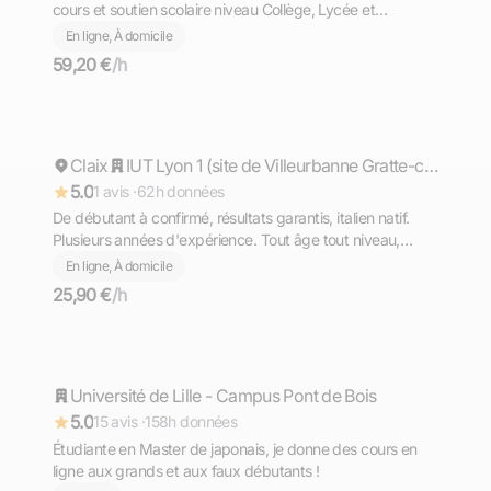
cours et soutien scolaire niveau Collège, Lycée et
Supérieur (prépa)
En ligne, À domicile
59,20 €
/h
Matteo
Claix
Répond rapidement
IUT Lyon 1 (site de Villeurbanne Gratte-ciel)
5.0
1 avis ·
62h données
De débutant à confirmé, résultats garantis, italien natif.
Plusieurs années d'expérience. Tout âge tout niveau,
diplômé du Bac avec Option Internationale Italien,
En ligne, À domicile
l'équivalent de la Maturità (bac italien)
25,90 €
/h
Maëlle
Université de Lille - Campus Pont de Bois
Répond rapidement
5.0
15 avis ·
158h données
Étudiante en Master de japonais, je donne des cours en
ligne aux grands et aux faux débutants !