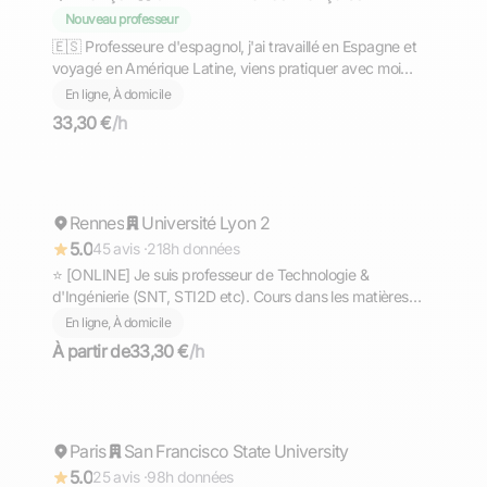
Nouveau professeur
🇪🇸​ Professeure d'espagnol, j'ai travaillé en Espagne et
voyagé en Amérique Latine, viens pratiquer avec moi
dans la bienveillance !
En ligne, À domicile
33,30 €
/h
Gaël
Rennes
Répond rapidement
Université Lyon 2
5.0
45 avis ·
218h données
⭐ [ONLINE] Je suis professeur de Technologie &
d'Ingénierie (SNT, STI2D etc). Cours dans les matières
scientifiques (technologie, sciences et vie de la terre,
En ligne, À domicile
mathématiques, physique et chimie, EPI.
À partir de
33,30 €
/h
Ahmed
Paris
Répond rapidement
San Francisco State University
5.0
25 avis ·
98h données