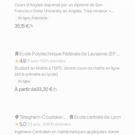
Cours d'Anglais dispensé par un diplomé de San
Francisco State University en Anglais. Tous niveaux +
TOEFL, TOEIC, GMAT
En ligne, À domicile
35,15 €
/h
Timothée
Répond rapidement
Ecole Polytechnique Fédérale de Lausanne (EPFL)
4.9
15 avis ·
162h données
Etudiant en Maths à l'EPFL donne cours de maths en ligne
(de la primaire au lycée)
En ligne
À partir de
33,30 €
/h
Cyril
Répond rapidement
Téteghem-Coudekerque-Village
Ecole centrale de Lyon
5.0
125 avis ·
3091h données
Ingénieur Centralien en mathématiques appliquées donne