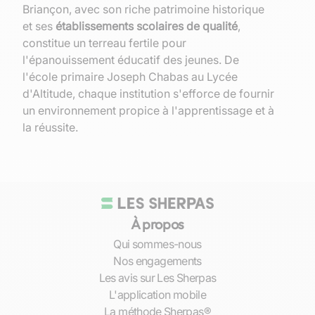
Briançon, avec son riche patrimoine historique
et ses
établissements scolaires de qualité
,
constitue un terreau fertile pour
l'épanouissement éducatif des jeunes. De
l'école primaire Joseph Chabas au Lycée
d'Altitude, chaque institution s'efforce de fournir
un environnement propice à l'apprentissage et à
la réussite.
Au coeur de cette cité vauban, les activités
culturelles et sportives abondent, offrant aux
enfants des opportunités uniques de
développement personnel et social. Les
À propos
bibliothèques, musées et clubs sportifs
enrichissent le parcours éducatif, favorisant une
Qui sommes-nous
approche holistique de l'éducation.
Nos engagements
Les avis sur Les Sherpas
Cependant, même dans ce cadre idyllique,
L'application mobile
certains élèves peuvent rencontrer des
La méthode Sherpas®