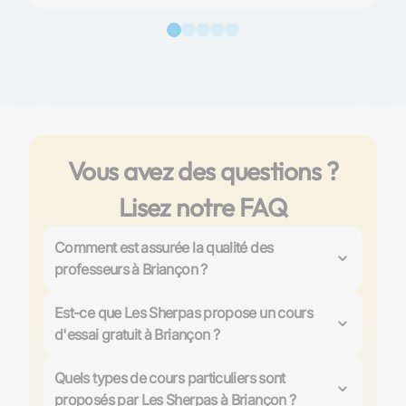
Vous avez des questions ?
Lisez notre FAQ
Comment est assurée la qualité des
professeurs à Briançon ?
Chez Les Sherpas, la qualité des professeurs à
Briançon est une priorité absolue. Plus de 4000
Est-ce que Les Sherpas propose un cours
professeurs, majoritairement issus des meilleurs
d'essai gratuit à Briançon ?
établissements, sont rigoureusement sélectionnés et
Oui ! Sur Sherpas.com, vous bébéficiez du premier
certifiés. Ils bénéficient d'une formation assurée par
cours d'essai offert à Briançon pour permettre aux
Quels types de cours particuliers sont
l'équipe Sherpas, garantissant une expertise et une
étudiants de choisir l'enseignant qui correspond le
pédagogie de haut niveau. Les profils des
proposés par Les Sherpas à Briançon ?