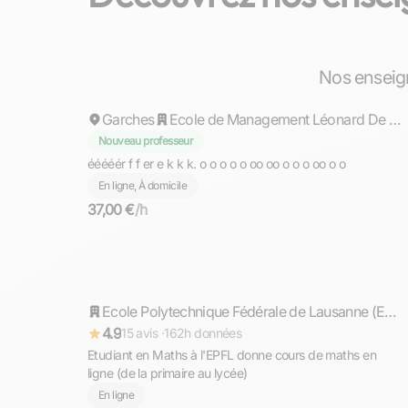
Kevin
Nos enseig
Garches
Ecole de Management Léonard De Vincii (EMLV)
Nouveau professeur
ééééér f f er e k k k. o o o o o oo oo o o o oo o o
En ligne, À domicile
37,00 €
/h
Timothée
Répond rapidement
Ecole Polytechnique Fédérale de Lausanne (EPFL)
4.9
15 avis ·
162h données
Etudiant en Maths à l'EPFL donne cours de maths en
ligne (de la primaire au lycée)
En ligne