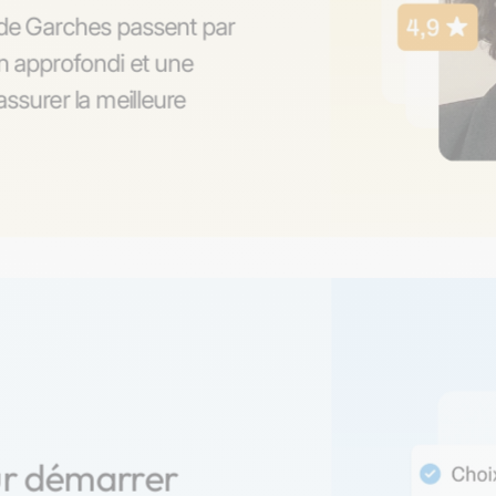
s de Garches passent par
on approfondi et une
ssurer la meilleure
ur démarrer