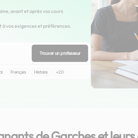
aine, avant et après vos cours
t à vos exigences et préférences.
Trouver un professeur
ol
Français
Histoire
+20
nants de Garches et leurs