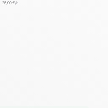
l'équivalent de la Maturità (bac italien)
25,90 €
/h