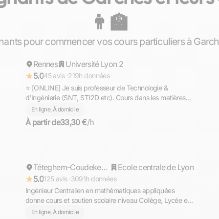
👨‍🏫
Gaël
nants pour commencer vos cours particuliers à Garch
Rennes
Répond rapidement
Université Lyon 2
5.0
45 avis ·
219h données
⭐ [ONLINE] Je suis professeur de Technologie &
d'Ingénierie (SNT, STI2D etc). Cours dans les matières
scientifiques (technologie, sciences et vie de la terre,
En ligne, À domicile
mathématiques, physique et chimie, EPI.
À partir de
33,30 €
/h
Cyril
Répond rapidement
Téteghem-Coudekerque-Village
Ecole centrale de Lyon
5.0
125 avis ·
3091h données
Ingénieur Centralien en mathématiques appliquées
donne cours et soutien scolaire niveau Collège, Lycée et
Supérieur (prépa)
En ligne, À domicile