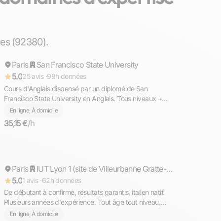
Ahmed
es (92380).
Paris
Répond rapidement
San Francisco State University
5.0
25 avis ·
98h données
Cours d'Anglais dispensé par un diplomé de San
Francisco State University en Anglais. Tous niveaux +
TOEFL, TOEIC, GMAT
En ligne, À domicile
35,15 €
/h
Matteo
Paris
Répond rapidement
IUT Lyon 1 (site de Villeurbanne Gratte-ciel)
5.0
1 avis ·
62h données
De débutant à confirmé, résultats garantis, italien natif.
Plusieurs années d'expérience. Tout âge tout niveau,
diplômé du Bac avec Option Internationale Italien,
En ligne, À domicile