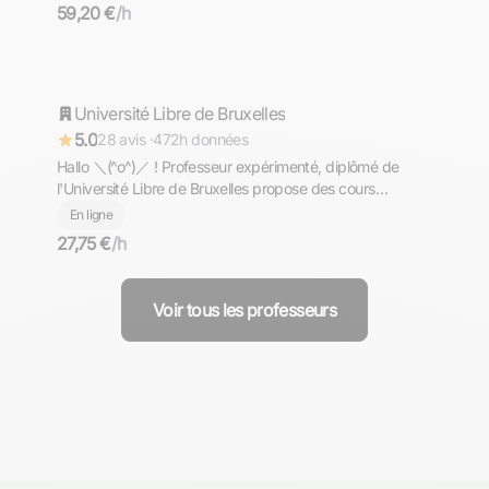
59,20 €
/h
Aron
Université Libre de Bruxelles
Répond rapidement
5.0
28 avis ·
472h données
Hallo ＼⁠(⁠^⁠o⁠^⁠)⁠／ ! Professeur expérimenté, diplômé de
l'Université Libre de Bruxelles propose des cours
d'allemand de niveaux PRIMAIRE - COLLEGE - LYCEE -
En ligne
PREPA - SUPERIEUR. Komm und lerne mit mir Deutsch
27,75 €
/h
╮⁠(⁠＾⁠▽⁠＾⁠)⁠╭
Voir tous les professeurs