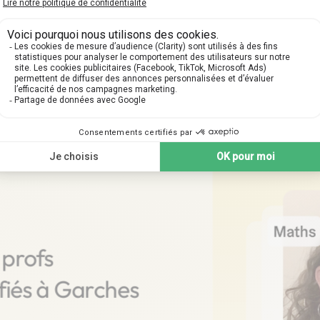
e votre premier cours part
tapes suivantes pour planifier votre cours particulier 
 profs
ifiés à Garches