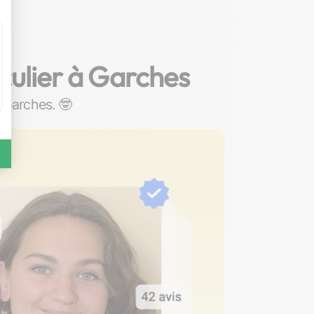
iculier à Garches
à Garches. 🤓