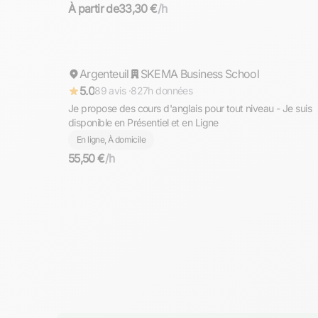
À partir de
33,30 €
/h
Mohamed
Argenteuil
Répond rapidement
SKEMA Business School
5.0
89 avis ·
827h données
Je propose des cours d'anglais pour tout niveau - Je suis
disponible en Présentiel et en Ligne
En ligne, À domicile
55,50 €
/h