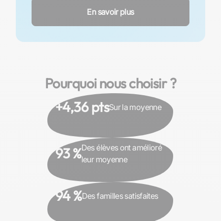
En savoir plus
Pourquoi nous choisir ?
+4,36 pts
Sur la moyenne
Des élèves ont amélioré
93 %
leur moyenne
94 %
Des familles satisfaites