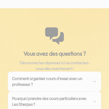
Vous avez des questions ?
Découvrez les réponses ici ou contactez-
nous dès maintenant !
Comment organiser cours d'essai avec un
professeur ?
Il vous suffit de sélectionner votre professeur puis
Pourquoi prendre des cours particuliers avec
de "demander un cours d'essai". Confirmer alors la
Les Sherpas ?
matière, le niveau et choisissez un créneau horaire