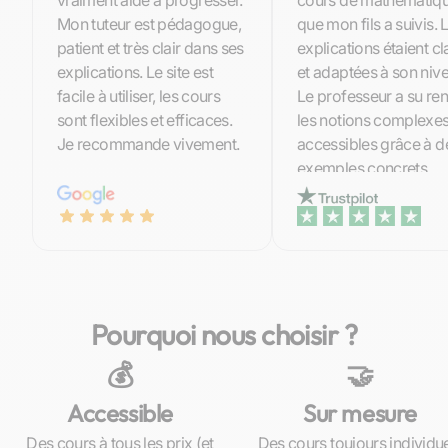
vraiment aidé à progresser.
cours de mathématiq
Mon tuteur est pédagogue,
que mon fils a suivis. 
patient et très clair dans ses
explications étaient cla
explications. Le site est
et adaptées à son niv
facile à utiliser, les cours
Le professeur a su re
sont flexibles et efficaces.
les notions complexes
Je recommande vivement.
accessibles grâce à d
exemples concrets.
Pourquoi nous choisir ?
💰
🤝
Accessible
Sur mesure
Des cours à tous les prix (et
Des cours toujours individu