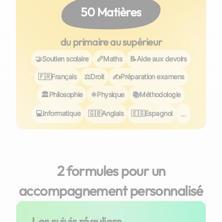
50 Matières
du primaire au supérieur
🤝
Soutien scolaire
📏
Maths
📝
Aide aux devoirs
🇫🇷
Français
⚖️
Droit
✍️
Préparation examens
🏛️
Philosophie
⚛️
Physique
📚
Méthodologie
...
💻
Informatique
🇬🇧
Anglais
🇪🇸
Espagnol
2 formules pour un
accompagnement personnalisé
Les suivis réguliers