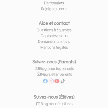
Partenariats
environnement familial…).
Rejoignez-nous
Éligibles au crédit d’impôt avec
l’avance immédiate, permettant de
Aide et contact
réduire le coût de 50 % dès la
facturation.
Questions fréquentes
Encouragent à limiter le temps passé
Contactez-nous
devant les écrans, ce qui peut être un
Demander un devis
vrai plus pour certains élèves.
Mentions légales
Suivez-nous (Parents)
Blog pour les parents
Newsletter parents
Suivez-nous (Élèves)
Blog pour étudiants