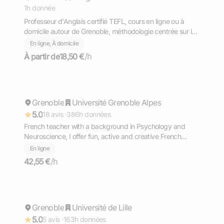
1h donnée
Professeur d'Anglais certifié TEFL, cours en ligne ou à
domicile autour de Grenoble, méthodologie centrée sur les
besoins
En ligne, À domicile
À partir de
18,50 €
/h
Andréa
Grenoble
Répond rapidement
Université Grenoble Alpes
5.0
18 avis ·
386h données
French teacher with a background in Psychology and
Neuroscience, I offer fun, active and creative French
classes for all levels!
En ligne
42,55 €
/h
Lucile
Grenoble
Répond rapidement
Université de Lille
5.0
5 avis ·
163h données