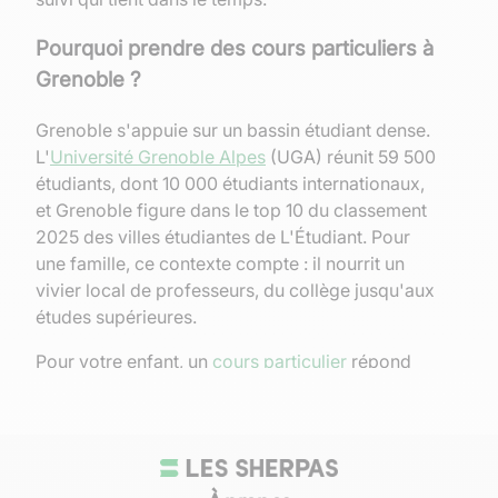
Pourquoi prendre des cours particuliers à
Grenoble ?
Grenoble s'appuie sur un bassin étudiant dense.
L'
Université Grenoble Alpes
(UGA) réunit 59 500
étudiants, dont 10 000 étudiants internationaux,
et Grenoble figure dans le top 10 du classement
2025 des villes étudiantes de L'Étudiant. Pour
une famille, ce contexte compte : il nourrit un
vivier local de professeurs, du collège jusqu'aux
études supérieures.
Pour votre enfant, un
cours particulier
répond
souvent à un besoin précis : une notion mal
comprise, une méthode de travail fragile, une
baisse de moyenne, un oral qui inquiète, ou un
examen qui approche. Un bon
accompagnement peut aider à reprendre les