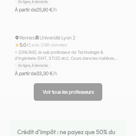
bienveillante
En ligne, À domicile
À partir de
25,90 €
/h
Gaël
Rennes
Répond rapidement
Université Lyon 2
5.0
45 avis ·
218h données
⭐ [ONLINE] Je suis professeur de Technologie &
d'Ingénierie (SNT, STI2D etc). Cours dans les matières
scientifiques (technologie, sciences et vie de la terre,
En ligne, À domicile
mathématiques, physique et chimie, EPI.
À partir de
33,30 €
/h
Voir tous les professeurs
Crédit d'impôt : ne payez que 50% du