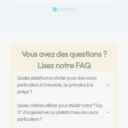
Vous avez des questions ?
Lisez notre FAQ
Quelle plateforme choisir pour des cours
particuliers à Grenoble, du primaire à la
prépa ?
Pour des cours particuliers à Grenoble, Les Sherpas
vous met en relation avec un professeur adapté au
Quels critères utiliser pour établir votre “Top
niveau de votre enfant, du primaire au supérieur. Vous
3” d’organismes ou plateformes de cours
réservez en ligne et vous choisissez le format (à
particuliers ?
domicile ou en visio) selon votre organisation.
Comparez d’abord la qualité des professeurs