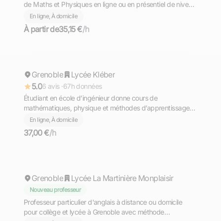
de Maths et Physiques en ligne ou en présentiel de niveau
collège, Lycée ou L1. Ancien élève de prépa MPSI/MP.
En ligne, À domicile
À partir de
35,15 €
/h
Thomas
Grenoble
Répond rapidement
Lycée Kléber
5.0
6 avis ·
67h données
Étudiant en école d’ingénieur donne cours de
mathématiques, physique et méthodes d’apprentissages
pour collégiens et lycéens sur Grenoble et en ligne
En ligne, À domicile
37,00 €
/h
Mathieu
Grenoble
Lycée La Martinière Monplaisir
Nouveau professeur
Professeur particulier d'anglais à distance ou domicile
pour collège et lycée à Grenoble avec méthode