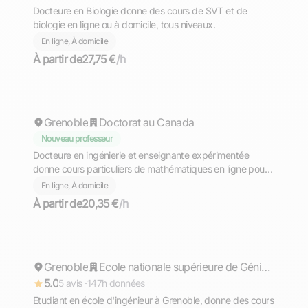
Docteure en Biologie donne des cours de SVT et de
biologie en ligne ou à domicile, tous niveaux.
En ligne, À domicile
À partir de
27,75 €
/h
Mahassen
Grenoble
Doctorat au Canada
Nouveau professeur
Docteure en ingénierie et enseignante expérimentée
donne cours particuliers de mathématiques en ligne pour
tous les niveaux.
En ligne, À domicile
À partir de
20,35 €
/h
Mathis
Grenoble
Répond rapidement
Ecole nationale supérieure de Génie industriel - Grenoble INP
5.0
5 avis ·
147h données
Etudiant en école d'ingénieur à Grenoble, donne des cours