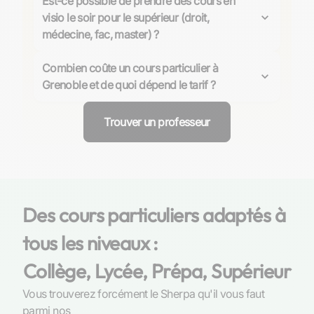
Est-ce possible de prendre des cours en
stratégie de concours. Vous travaillez la rigueur, la
visio le soir pour le supérieur (droit,
vitesse et la méthode, surtout en maths, physique et
médecine, fac, master) ?
langues.
Oui, vous pouvez organiser des cours en ligne le soir
selon les disponibilités du professeur. Les Sherpas
Combien coûte un cours particulier à
convient bien aux emplois du temps chargés,
Grenoble et de quoi dépend le tarif ?
notamment en droit, médecine, économie ou sciences.
Le tarif dépend de la matière, du niveau (primaire,
collège, lycée, prépa, supérieur) et de l’expérience du
Trouver un professeur
professeur. Les Sherpas affichent le prix sur le profil,
ce qui vous aide à choisir un bon rapport qualité-prix
sans surprise.
Des cours particuliers adaptés à
tous les niveaux :
Collège, Lycée, Prépa, Supérieur
Vous trouverez forcément le Sherpa qu'il vous faut
parmi nos