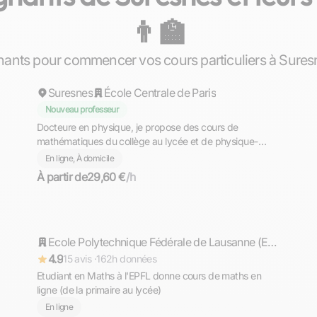
👨‍🏫
Hedia
ants pour commencer vos cours particuliers à Sures
Suresnes
École Centrale de Paris
Nouveau professeur
Docteure en physique, je propose des cours de
mathématiques du collège au lycée et de physique-
chimie au collège, en ligne.
En ligne, À domicile
À partir de
29,60 €
/h
Timothée
Répond rapidement
Ecole Polytechnique Fédérale de Lausanne (EPFL)
4.9
15 avis ·
162h données
Etudiant en Maths à l'EPFL donne cours de maths en
ligne (de la primaire au lycée)
En ligne