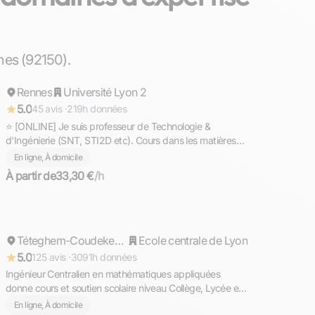
Gaël
nes (92150).
Rennes
Répond rapidement
Université Lyon 2
5.0
45 avis ·
219h données
⭐ [ONLINE] Je suis professeur de Technologie &
d'Ingénierie (SNT, STI2D etc). Cours dans les matières
scientifiques (technologie, sciences et vie de la terre,
En ligne, À domicile
mathématiques, physique et chimie, EPI.
À partir de
33,30 €
/h
Cyril
Répond rapidement
Téteghem-Coudekerque-Village
Ecole centrale de Lyon
5.0
125 avis ·
3091h données
Ingénieur Centralien en mathématiques appliquées
donne cours et soutien scolaire niveau Collège, Lycée et
Supérieur (prépa)
En ligne, À domicile