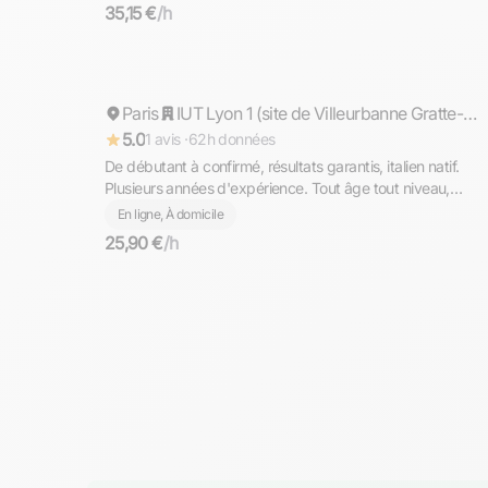
35,15 €
/h
Matteo
Paris
Répond rapidement
IUT Lyon 1 (site de Villeurbanne Gratte-ciel)
5.0
1 avis ·
62h données
De débutant à confirmé, résultats garantis, italien natif.
Plusieurs années d'expérience. Tout âge tout niveau,
diplômé du Bac avec Option Internationale Italien,
En ligne, À domicile
l'équivalent de la Maturità (bac italien)
25,90 €
/h