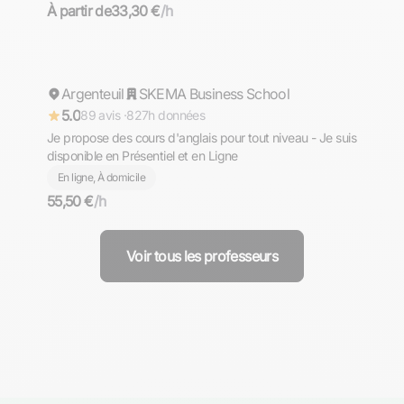
À partir de
33,30 €
/h
Mohamed
Argenteuil
Répond rapidement
SKEMA Business School
5.0
89 avis ·
827h données
Je propose des cours d'anglais pour tout niveau - Je suis
disponible en Présentiel et en Ligne
En ligne, À domicile
55,50 €
/h
Voir tous les professeurs