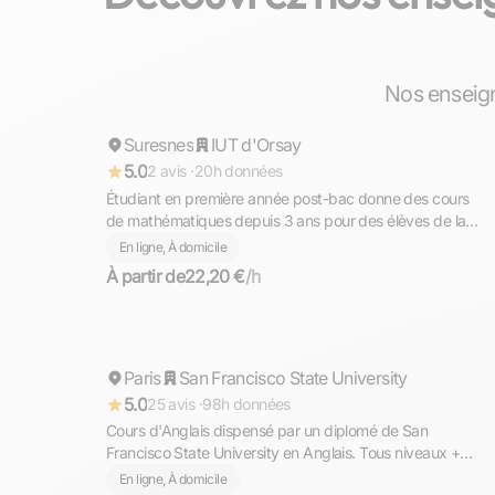
Nassim
Nos enseign
Suresnes
Répond rapidement
IUT d'Orsay
5.0
2 avis ·
20h données
Étudiant en première année post-bac donne des cours
de mathématiques depuis 3 ans pour des élèves de la
primaire jusqu’au lycée sur Suresnes et ses alentours
En ligne, À domicile
À partir de
22,20 €
/h
Ahmed
Paris
Répond rapidement
San Francisco State University
5.0
25 avis ·
98h données
Cours d'Anglais dispensé par un diplomé de San
Francisco State University en Anglais. Tous niveaux +
TOEFL, TOEIC, GMAT
En ligne, À domicile