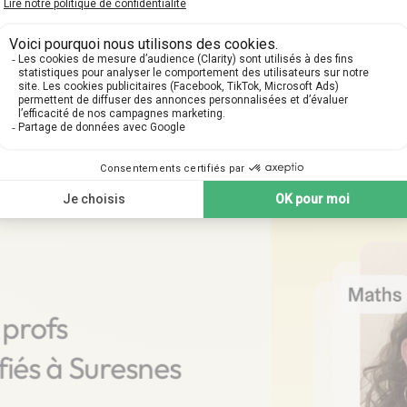
e votre premier cours parti
apes suivantes pour planifier votre cours particulier 
 profs
fiés à Suresnes