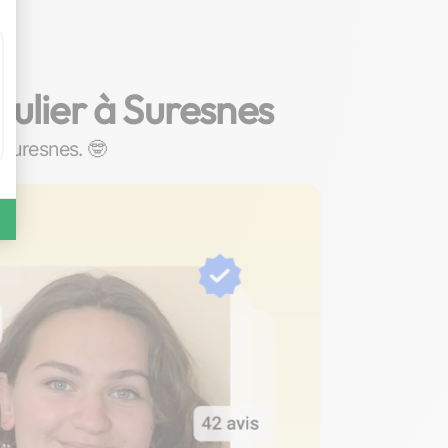
culier à Suresnes
à Suresnes. 🤓